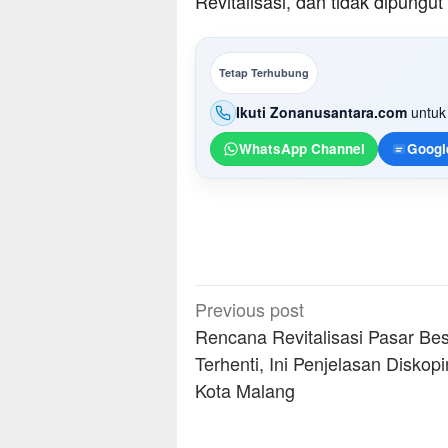
Revitalisasi, dan tidak dipungut 
Tetap Terhubung
Ikuti Zonanusantara.com
untuk 
WhatsApp Channel
Googl
Post
Previous post
navigation
Rencana Revitalisasi Pasar Be
Terhenti, Ini Penjelasan Diskop
Kota Malang