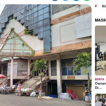
BU
MASI
BERITA
Owner
Di…