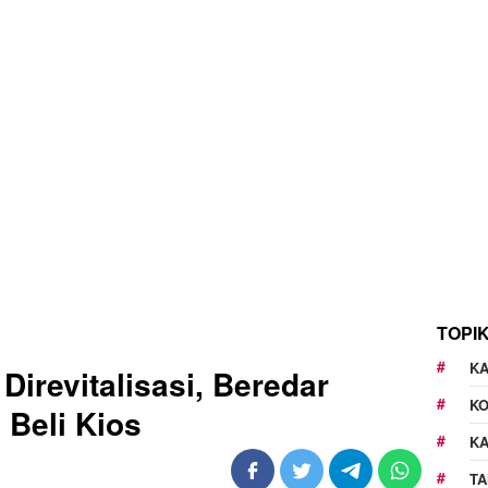
TOPI
KA
Direvitalisasi, Beredar
K
 Beli Kios
K
TA