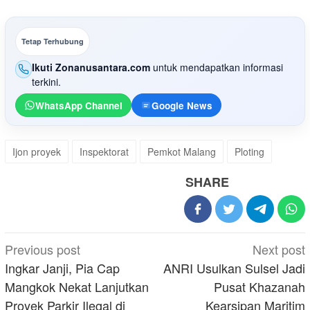
Tetap Terhubung
Ikuti Zonanusantara.com
untuk mendapatkan informasi
terkini.
WhatsApp Channel
Google News
Ijon proyek
Inspektorat
Pemkot Malang
Ploting
SHARE
Post
Previous post
Next post
navigation
Ingkar Janji, Pia Cap
ANRI Usulkan Sulsel Jadi
Mangkok Nekat Lanjutkan
Pusat Khazanah
Proyek Parkir Ilegal di
Kearsipan Maritim