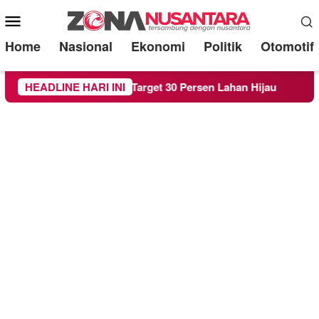
Mobile
Menu
Home
Nasional
Ekonomi
Politik
Otomotif
rda RTH demi Target 30 Persen Lahan Hijau
HEADLINE HARI INI
Beredar S