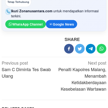
Tetap Terhubung
Ikuti Zonanusantara.com
untuk mendapatkan informasi
terkini.
WhatsApp Channel
Google News
SHARE
Post
Previous post
Next post
navigation
Sam C Diminta Tes Swab
Penalti Kapolres Malang,
Ulang
Menambah
Ketidakberdayaan
Kesebelasan Wartawan