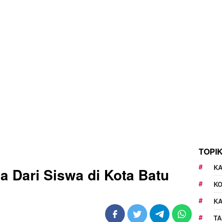
TOPI
KA
 Dari Siswa di Kota Batu
K
K
TA