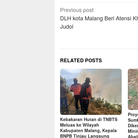
Post
Previous post
navigation
DLH kota Malang Beri Atensi K
Judol
RELATED POSTS
Proye
Kebakaran Hutan di TNBTS
Sumb
Meluas ke Wilayah
Dike
Kabupaten Malang, Kepala
Mini
BNPB Tinjau Langsung
Abai