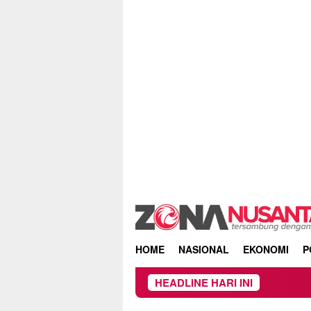
Skip
to
content
HOME
NASIONAL
EKONOMI
P
HEADLINE HARI INI
Kebakaran Hu