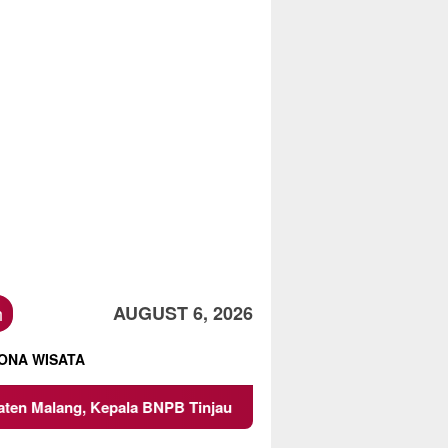
h
AUGUST 6, 2026
ONA WISATA
PB Tinjau Langsung Lokasi
Proyek Irigasi di Sumberpu