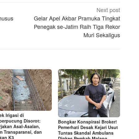
Next post
husus
Gelar Apel Akbar Pramuka Tingkat
Penegak se-Jatim Raih Tiga Rekor
Muri Sekaligus
k Irigasi di
erpucung Disorot:
Bongkar Konspirasi Broker!
rjakan Asal-Asalan,
Pemerhati Desak Kejari Usut
m Transparansi, dan
Tuntas Skandal Ambulans
kan K3
Dinkes Pemkab Malang