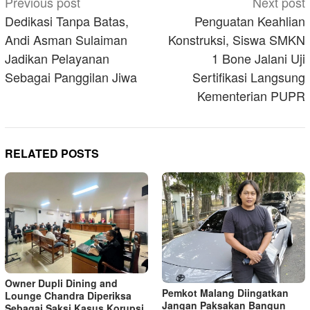
Post
Previous post
Next post
navigation
Dedikasi Tanpa Batas,
Penguatan Keahlian
Andi Asman Sulaiman
Konstruksi, Siswa SMKN
Jadikan Pelayanan
1 Bone Jalani Uji
Sebagai Panggilan Jiwa
Sertifikasi Langsung
Kementerian PUPR
RELATED POSTS
Owner Dupli Dining and
Pemkot Malang Diingatkan
Lounge Chandra Diperiksa
Jangan Paksakan Bangun
Sebagai Saksi Kasus Korupsi