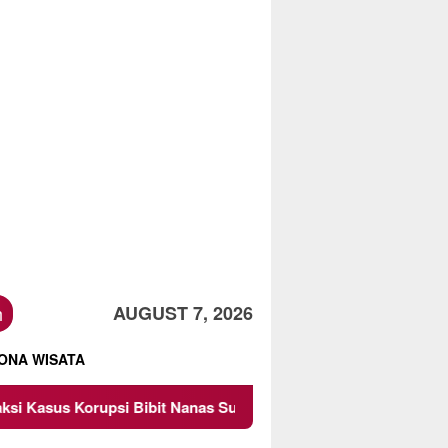
h
AUGUST 7, 2026
ONA WISATA
Nanas Sulsel Rp 52,4 Miliar
Pemkot Malang Diingatkan