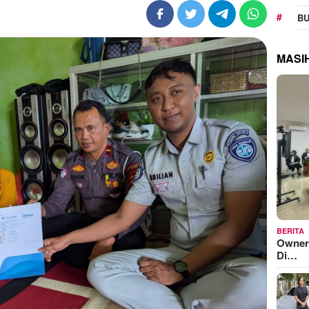
BU
MASI
BERITA
Owner
Di…