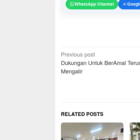
WhatsApp Channel
Googl
Post
Previous post
navigation
Dukungan Untuk BerAmal Teru
Mengalir
RELATED POSTS