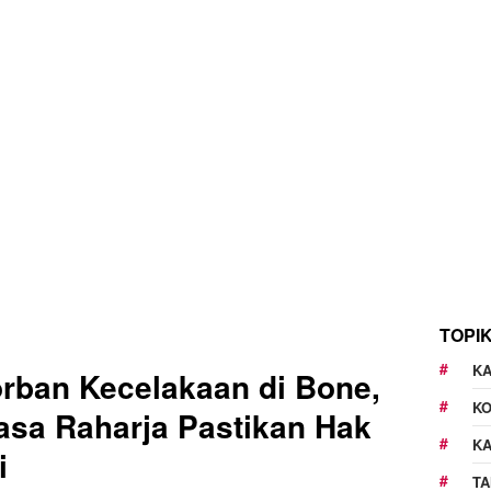
TOPI
KA
rban Kecelakaan di Bone,
K
asa Raharja Pastikan Hak
K
i
TA