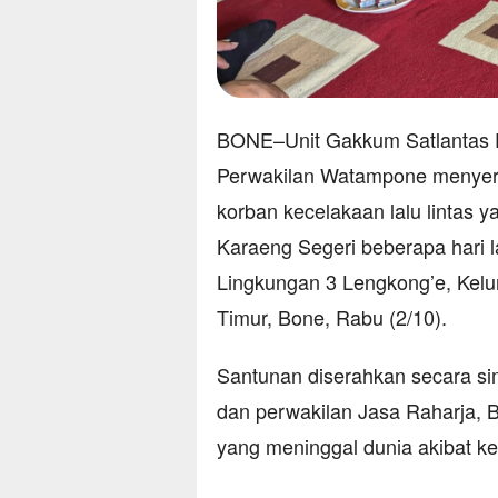
BONE–Unit Gakkum Satlantas P
Perwakilan Watampone menyerah
korban kecelakaan lalu lintas 
Karaeng Segeri beberapa hari l
Lingkungan 3 Lengkong’e, Kelu
Timur, Bone, Rabu (2/10).
Santunan diserahkan secara si
dan perwakilan Jasa Raharja, Br
yang meninggal dunia akibat ke