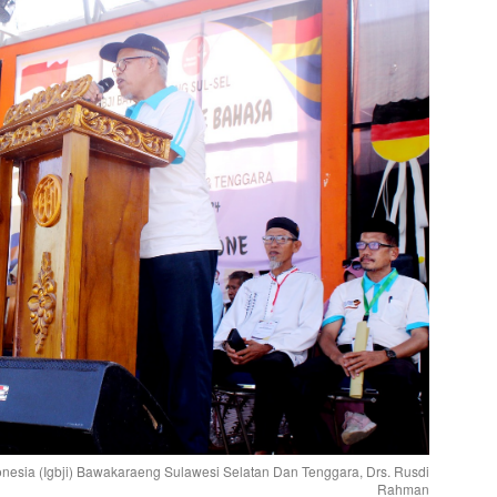
nesia (Igbji) Bawakaraeng Sulawesi Selatan Dan Tenggara, Drs. Rusdi
Rahman