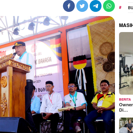
BU
MASI
BERITA
Owner
Di…