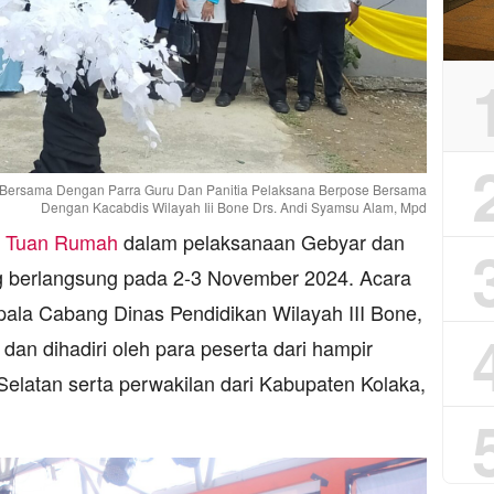
Bersama Dengan Parra Guru Dan Panitia Pelaksana Berpose Bersama
Dengan Kacabdis Wilayah Iii Bone Drs. Andi Syamsu Alam, Mpd
i
Tuan Rumah
dalam pelaksanaan Gebyar dan
 berlangsung pada 2-3 November 2024. Acara
epala Cabang Dinas Pendidikan Wilayah III Bone,
dan dihadiri oleh para peserta dari hampir
Selatan serta perwakilan dari Kabupaten Kolaka,