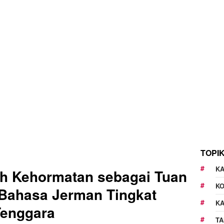
TOPI
KA
h Kehormatan sebagai Tuan
K
Bahasa Jerman Tingkat
K
Tenggara
TA