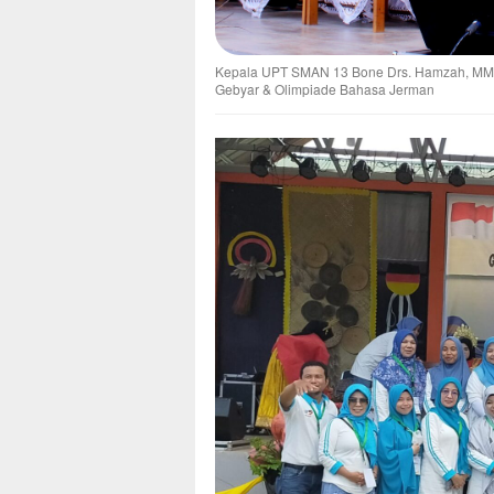
Kepala UPT SMAN 13 Bone Drs. Hamzah, MM
Gebyar & Olimpiade Bahasa Jerman