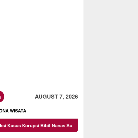
h
AUGUST 7, 2026
ONA WISATA
sel Rp 52,4 Miliar
Pemkot Malang Diingatkan Jangan P