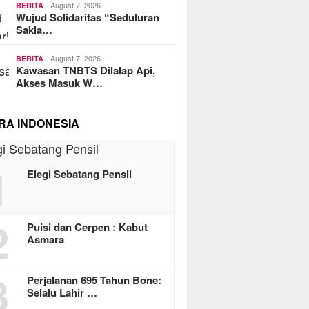
August 7, 2026
BERITA
Wujud Solidaritas “Seduluran
Sakla…
August 7, 2026
BERITA
Kawasan TNBTS Dilalap Api,
Akses Masuk W…
RA INDONESIA
1
Elegi Sebatang Pensil
2
Puisi dan Cerpen : Kabut
Asmara
3
Perjalanan 695 Tahun Bone:
Selalu Lahir …