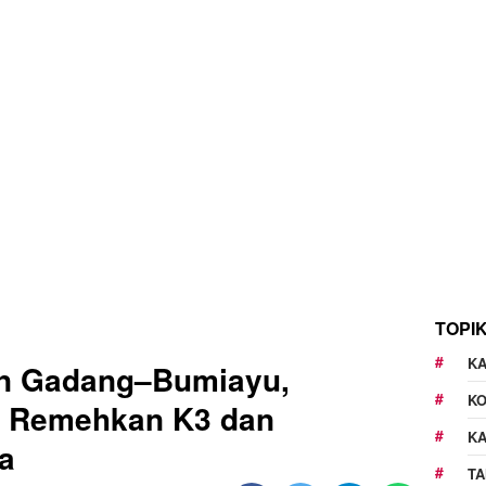
TOPI
KA
an Gadang–Bumiayu,
K
n Remehkan K3 dan
K
a
TA