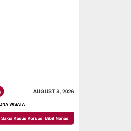
h
AUGUST 8, 2026
ONA WISATA
si Bibit Nanas Sulsel Rp 52,4 Miliar
Pemkot Malang Di