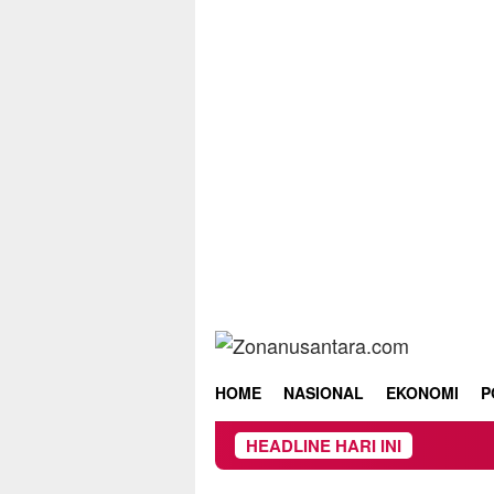
Skip
to
content
HOME
NASIONAL
EKONOMI
P
HEADLINE HARI INI
Owner Dupli