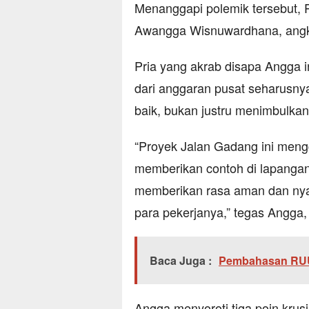
Menanggapi polemik tersebut, 
Awangga Wisnuwardhana, angka
Pria yang akrab disapa Angga
dari anggaran pusat seharusnya
baik, bukan justru menimbulka
“Proyek Jalan Gadang ini meng
memberikan contoh di lapangan
memberikan rasa aman dan nya
para pekerjanya,” tegas Angga,
Baca Juga :
Pembahasan RUU
Angga menyoroti tiga poin krus