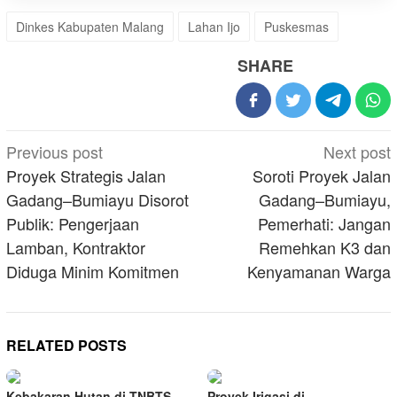
Dinkes Kabupaten Malang
Lahan Ijo
Puskesmas
SHARE
Post
Previous post
Next post
navigation
Proyek Strategis Jalan
Soroti Proyek Jalan
Gadang–Bumiayu Disorot
Gadang–Bumiayu,
Publik: Pengerjaan
Pemerhati: Jangan
Lamban, Kontraktor
Remehkan K3 dan
Diduga Minim Komitmen
Kenyamanan Warga
RELATED POSTS
Kebakaran Hutan di TNBTS
Proyek Irigasi di