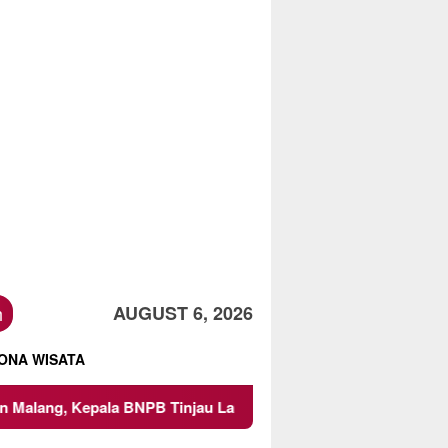
h
AUGUST 6, 2026
ONA WISATA
 Kepala BNPB Tinjau Langsung Lokasi
Proyek Irigasi d