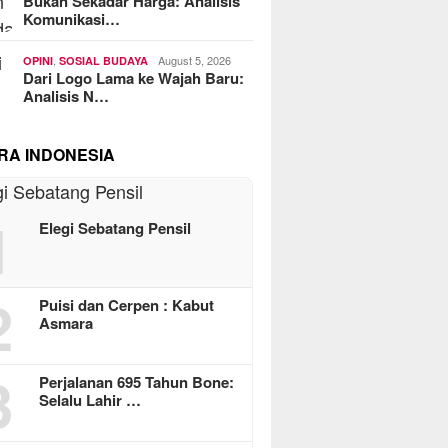
Bukan Sekadar Harga: Analisis
Komunikasi…
,
August 5, 2026
OPINI
SOSIAL BUDAYA
Dari Logo Lama ke Wajah Baru:
Analisis N…
RA INDONESIA
1
Elegi Sebatang Pensil
2
Puisi dan Cerpen : Kabut
Asmara
3
Perjalanan 695 Tahun Bone:
Selalu Lahir …