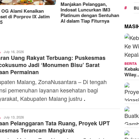
RAT K
BU
Sejaht
Manjakan Pelanggan,
G Alami Kenaikan
Kemen
Indosat Luncurkan IM3
t di Porprov IX Jatim
Model
Platinum dengan Sentuhan
MASI
AI dalam Tiap Fiturnya
Toski
July 16, 2026
A
aran Uang Rakyat Terbuang: Puskesmas
Dermaleksana
BERITA
cokusumo Jadi ‘Monumen Bisu’ Sarat
Kebak
aan Permainan
Wilay
paten Malang, ZonaNusantara – Di tengah
nsi pemenuhan layanan kesehatan bagi
arakat, Kabupaten Malang justru
.
Toski
July 13, 2026
A
aan Pelanggaran Tata Ruang, Proyek UPT
Dermaleksana
kesmas Terancam Mangkrak