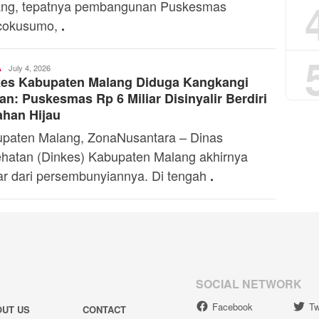
ng, tepatnya pembangunan Puskesmas
cokusumo,
.
Toski
July 4, 2026
A
kes Kabupaten Malang Diduga Kangkangi
Dermaleksana
an: Puskesmas Rp 6 Miliar Disinyalir Berdiri
ahan Hijau
paten Malang, ZonaNusantara – Dinas
hatan (Dinkes) Kabupaten Malang akhirnya
ar dari persembunyiannya. Di tengah
.
SOCIAL NETWORK
Facebook
Tw
OUT US
CONTACT