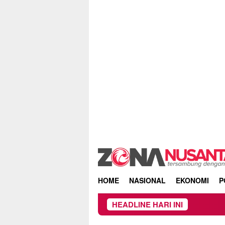
Skip
to
content
HOME
NASIONAL
EKONOMI
P
HEADLINE HARI INI
Ke