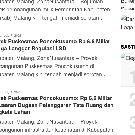
paten Malang, ZonaNusantara – Sejumlah
ek pembangunan milik Pemerintah Kabupaten
kab) Malang kini tengah menjadi sorotan
.
Toski
July 7, 2026
A
yek Puskesmas Poncokusumo Rp 6,8 Miliar
Dermaleksana
SAST
uga Langgar Regulasi LSD
paten Malang, ZonaNusantara – Proyek
bangunan Puskesmas Poncokusumo di
paten Malang kini tengah menjadi sorotan
.
Toski
July 4, 2026
A
yek Puskesmas Poncokusumo: Rp 6,8 Miliar
Dermaleksana
usaran Dugaan Pelanggaran Tata Ruang dan
gketa Lahan
paten Malang, ZonaNusantara – Proyek
angunan infrastruktur kesehatan di Kabupaten