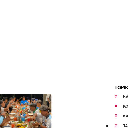
TOPI
KA
K
K
»
TA