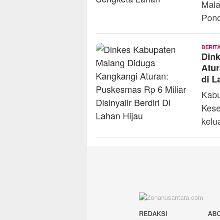
Mala
Pon
BERIT
Din
Atur
di L
Kabu
Kese
kelu
REDAKSI
AB