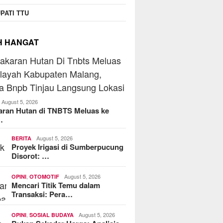
operasi Jasa Widyani
MoreFood Expo Indonesia
Beranta
PATI TTU
era Institut Perbanas,
2026 Resmi Dibuka, Jadi
Jaringa
kop Dorong Jadi Role
Jembatan Bisnis F&B Lokal
Batu Ra
 Koperasi Kampus
ke Pasar Internasional
Telkoms
H HANGAT
August 5, 2026
aran Hutan di TNBTS Meluas ke
…
August 5, 2026
BERITA
Proyek Irigasi di Sumberpucung
Disorot: …
,
August 5, 2026
OPINI
OTOMOTIF
Mencari Titik Temu dalam
Transaksi: Pera…
,
August 5, 2026
OPINI
SOSIAL BUDAYA