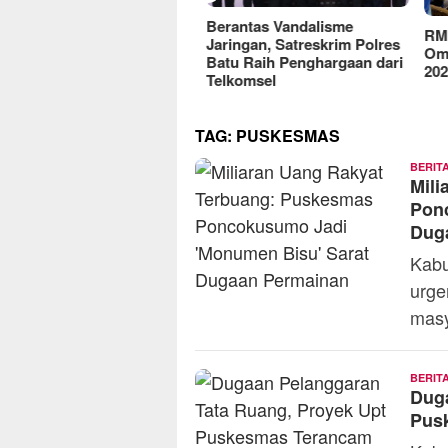
reFood Expo Indonesia
Berantas Vandalisme
RM O
6 Resmi Dibuka, Jadi
Jaringan, Satreskrim Polres
Omse
batan Bisnis F&B Lokal
Batu Raih Penghargaan dari
2025
Pasar Internasional
Telkomsel
TAG:
PUSKESMAS
BERIT
Mili
Pon
Dug
Kabu
urge
masy
BERIT
Dug
Pus