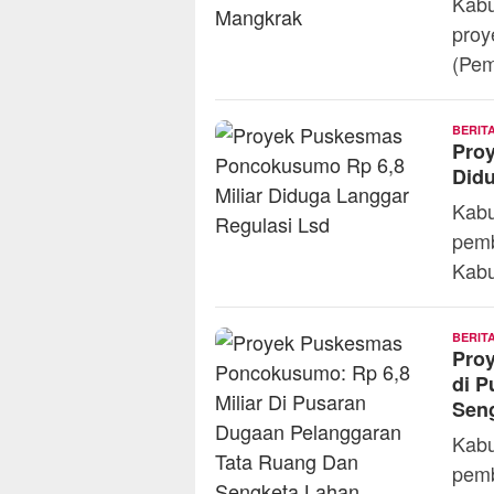
Kabu
proy
(Pem
BERIT
Pro
Did
Kabu
pem
Kabu
BERIT
Pro
di P
Sen
Kabu
pemb