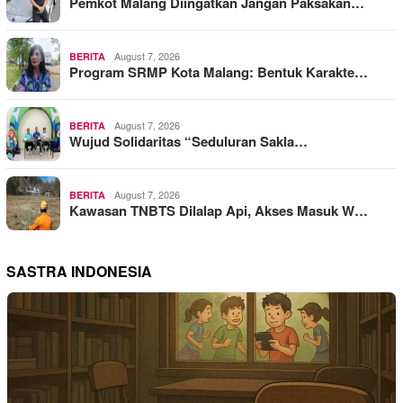
Pemkot Malang Diingatkan Jangan Paksakan…
August 7, 2026
BERITA
Program SRMP Kota Malang: Bentuk Karakte…
August 7, 2026
BERITA
Wujud Solidaritas “Seduluran Sakla…
August 7, 2026
BERITA
Kawasan TNBTS Dilalap Api, Akses Masuk W…
SASTRA INDONESIA