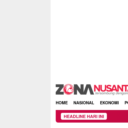
Skip
to
content
HOME
NASIONAL
EKONOMI
P
HEADLINE HARI INI
Kebak