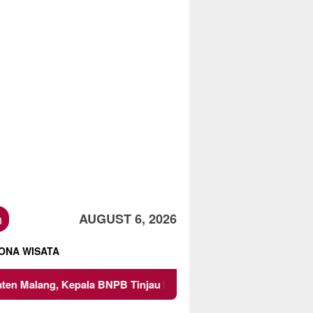
h
AUGUST 6, 2026
ONA WISATA
pala BNPB Tinjau Langsung Lokasi
Proyek Irigasi di S