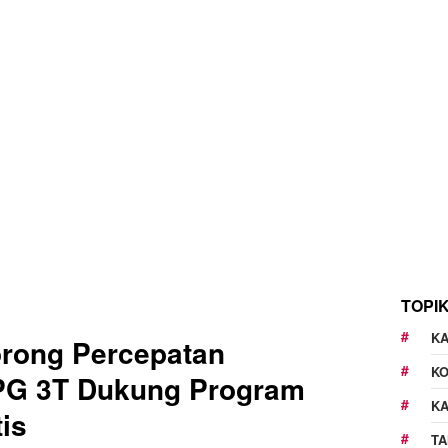
TOPI
KA
rong Percepatan
K
G 3T Dukung Program
K
is
TA