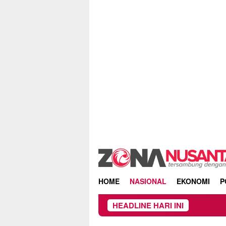
Skip
to
content
HOME
NASIONAL
EKONOMI
P
HEADLINE HARI INI
Owner Dupli Dining