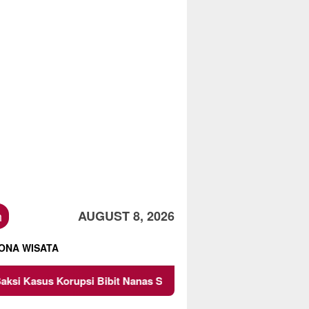
h
AUGUST 8, 2026
ONA WISATA
it Nanas Sulsel Rp 52,4 Miliar
Pemkot Malang Diingatk