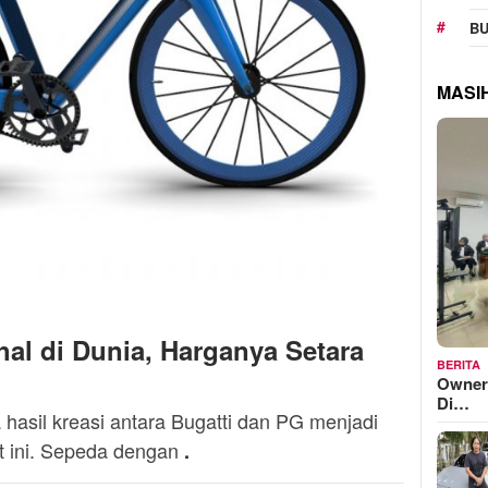
BU
MASI
hal di Dunia, Harganya Setara
BERITA
Owner
Di…
asil kreasi antara Bugatti dan PG menjadi
t ini. Sepeda dengan
.