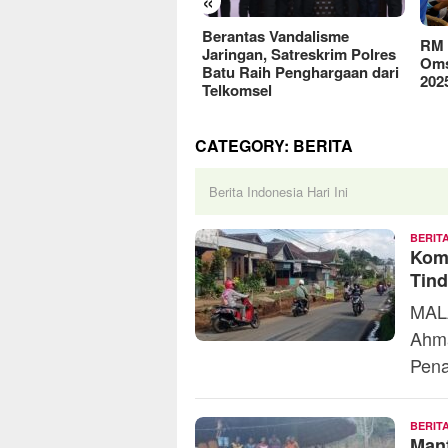
«
reFood Expo Indonesia
Berantas Vandalisme
RM O
6 Resmi Dibuka, Jadi
Jaringan, Satreskrim Polres
Omse
batan Bisnis F&B Lokal
Batu Raih Penghargaan dari
2025
Pasar Internasional
Telkomsel
CATEGORY:
BERITA
Berita Indonesia Hari Ini
BERIT
Kom
Tind
MALA
Ahma
Pen
BERIT
Man