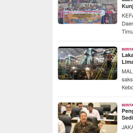
Kun
KEF
Daer
Timu
BERIT
Laka
Lima
MALA
saks
Keb
BERIT
Peng
Sedi
JAKA