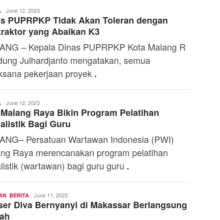
Toski
June 12, 2023
A
is PUPRPKP Tidak Akan Toleran dengan
Dermaleksana
raktor yang Abaikan K3
ANG – Kepala Dinas PUPRPKP Kota Malang R
ung Julhardjanto mengatakan, semua
ksana pekerjaan proyek
.
Toski
June 12, 2023
A
Malang Raya Bikin Program Pelatihan
Dermaleksana
alistik Bagi Guru
NG– Persatuan Wartawan Indonesia (PWI)
ng Raya merencanakan program pelatihan
alistik (wartawan) bagi guru guru
.
,
Andi
June 11, 2023
AN
BERITA
er Diva Bernyanyi di Makassar Berlangsung
Mardana
iah