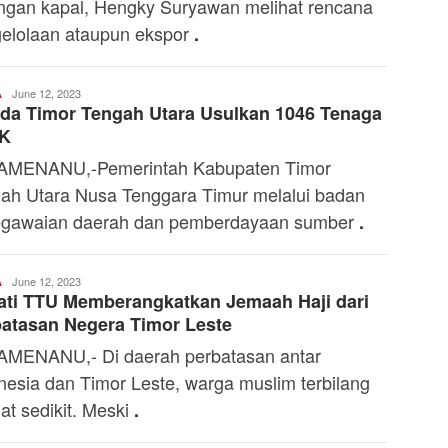
ngan kapal, Hengky Suryawan melihat rencana
elolaan ataupun ekspor
.
Ali
June 12, 2023
A
da Timor Tengah Utara Usulkan 1046 Tenaga
Kaba
K
AMENANU,-Pemerintah Kabupaten Timor
ah Utara Nusa Tenggara Timur melalui badan
gawaian daerah dan pemberdayaan sumber
.
Ali
June 12, 2023
A
ti TTU Memberangkatkan Jemaah Haji dari
Kaba
atasan Negera Timor Leste
MENANU,- Di daerah perbatasan antar
nesia dan Timor Leste, warga muslim terbilang
at sedikit. Meski
.