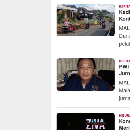
BERIT
Kad
Kont
MAL
Dand
pela
BERIT
PWI 
Jurn
MALA
Mala
jurn
HIBUR
Kons
Mer