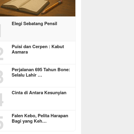
operasi Jasa Widyani
MoreFood Expo Indonesia
Beranta
era Institut Perbanas,
2026 Resmi Dibuka, Jadi
Jaringa
kop Dorong Jadi Role
Jembatan Bisnis F&B Lokal
1
Batu Ra
Elegi Sebatang Pensil
 Koperasi Kampus
ke Pasar Internasional
Telkoms
2
Puisi dan Cerpen : Kabut
Asmara
3
Perjalanan 695 Tahun Bone:
Selalu Lahir …
4
Cinta di Antara Kesunyian
5
Falen Kebo, Pelita Harapan
Bagi yang Keh…