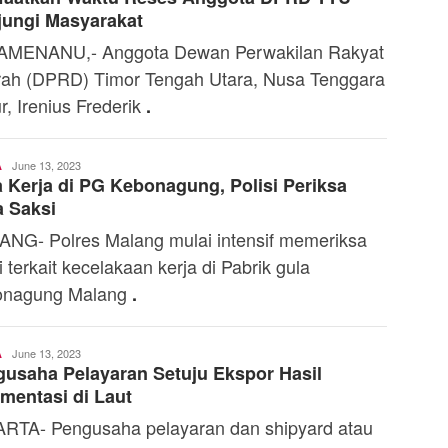
jungi Masyarakat
AMENANU,- Anggota Dewan Perwakilan Rakyat
ah (DPRD) Timor Tengah Utara, Nusa Tenggara
r, Irenius Frederik
.
Toski
June 13, 2023
A
 Kerja di PG Kebonagung, Polisi Periksa
Dermaleksana
 Saksi
NG- Polres Malang mulai intensif memeriksa
i terkait kecelakaan kerja di Pabrik gula
onagung Malang
.
Admin
June 13, 2023
A
usaha Pelayaran Setuju Ekspor Hasil
mentasi di Laut
RTA- Pengusaha pelayaran dan shipyard atau