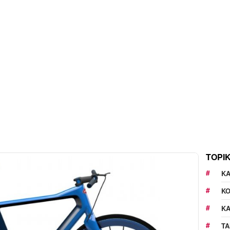
TOPI
KA
K
K
TA