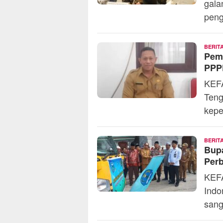
gala
peng
BERIT
Pem
PPP
KEF
Teng
kepe
BERIT
Bupa
Perb
KEFA
Indo
sang