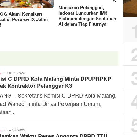
»
Manjakan Pelanggan,
RAT K
Indosat Luncurkan IM3
Sejaht
G Alami Kenaikan
Platinum dengan Sentuhan
Kemen
t di Porprov IX Jatim
AI dalam Tiap Fiturnya
Model
Toski
June 14, 2023
A
isi C DPRD Kota Malang Minta DPUPRPKP
Dermaleksana
ak Kontraktor Pelanggar K3
NG – Sekretaris Komisi C DPRD Kota Malang,
d Wanedi minta Dinas Pekerjaan Umum,
ataan
.
Ali
June 13, 2023
A
faatkan Waktu Reses Anggota DPRD TTU
Kaba