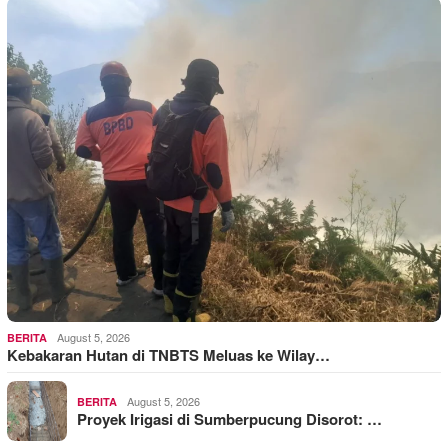
August 5, 2026
BERITA
Kebakaran Hutan di TNBTS Meluas ke Wilay…
August 5, 2026
BERITA
Proyek Irigasi di Sumberpucung Disorot: …