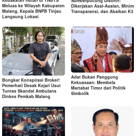
Kebakaran Hutan di TNBTS
Sumberpucung Disorot:
Meluas ke Wilayah Kabupaten
Dikerjakan Asal-Asalan, Minim
Malang, Kepala BNPB Tinjau
Transparansi, dan Abaikan K3
Langsung Lokasi
Adat Bukan Panggung
Bongkar Konspirasi Broker!
Kekuasaan: Membela
Pemerhati Desak Kejari Usut
Martabat Timor dari Politik
Tuntas Skandal Ambulans
Simbolik
Dinkes Pemkab Malang