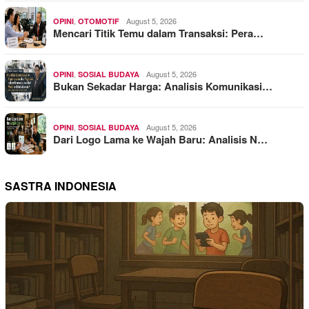
,
August 5, 2026
OPINI
OTOMOTIF
Mencari Titik Temu dalam Transaksi: Pera…
,
August 5, 2026
OPINI
SOSIAL BUDAYA
Bukan Sekadar Harga: Analisis Komunikasi…
,
August 5, 2026
OPINI
SOSIAL BUDAYA
Dari Logo Lama ke Wajah Baru: Analisis N…
SASTRA INDONESIA