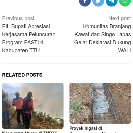
Post
Previous post
Next post
navigation
Plt. Bupati Apresiasi
Komunitas Branjang
Kerjasama Peluncuran
Kawat dan Singo Lapas
Program PASTI di
Gelar Deklarasi Dukung
Kabupaten TTU
WALI
RELATED POSTS
Proyek Irigasi di