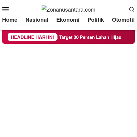
Mobile
Menu
Home
Nasional
Ekonomi
Politik
Otomotif
Raperda RTH demi Target 30 Persen Lahan Hijau
HEADLINE HARI INI
Bered