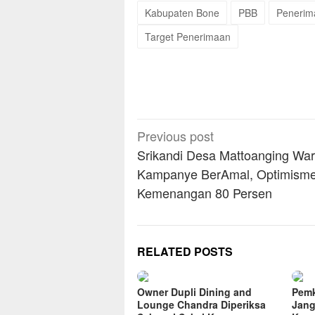
Kabupaten Bone
PBB
Penerim
Target Penerimaan
Post
Previous post
navigation
Srikandi Desa Mattoanging War
Kampanye BerAmal, Optimism
Kemenangan 80 Persen
RELATED POSTS
Owner Dupli Dining and
Pemk
Lounge Chandra Diperiksa
Jang