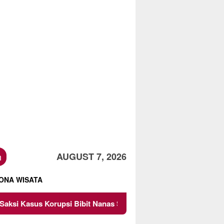
h
AUGUST 7, 2026
ONA WISATA
psi Bibit Nanas Sulsel Rp 52,4 Miliar
Pemkot Malang D