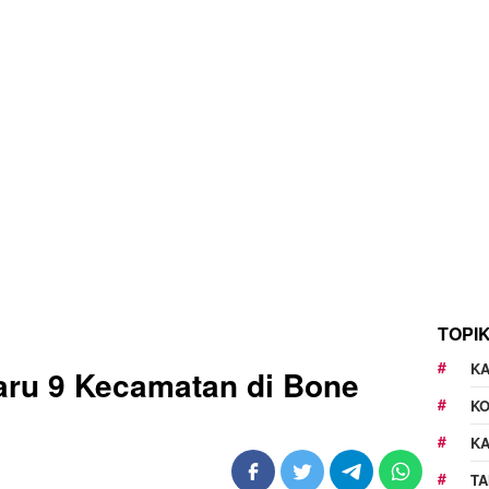
TOPI
KA
aru 9 Kecamatan di Bone
K
K
TA