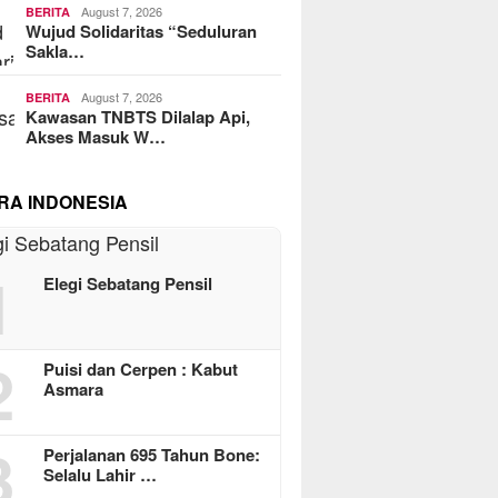
August 7, 2026
BERITA
Wujud Solidaritas “Seduluran
Sakla…
August 7, 2026
BERITA
Kawasan TNBTS Dilalap Api,
Akses Masuk W…
RA INDONESIA
1
Elegi Sebatang Pensil
2
Puisi dan Cerpen : Kabut
Asmara
3
Perjalanan 695 Tahun Bone:
Selalu Lahir …