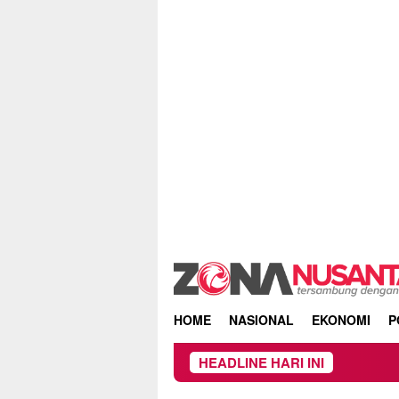
Skip
to
content
HOME
NASIONAL
EKONOMI
P
HEADLINE HARI INI
Owner Dupl