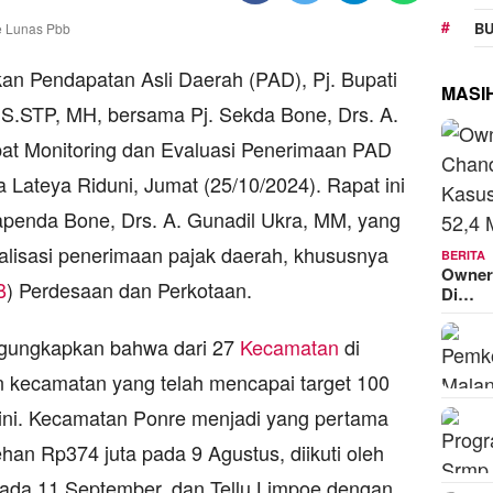
BU
n Pendapatan Asli Daerah (PAD), Pj. Bupati
MASI
 S.STP, MH, bersama Pj. Sekda Bone, Drs. A.
at Monitoring dan Evaluasi Penerimaan PAD
Lateya Riduni, Jumat (25/10/2024). Rapat ini
 Bapenda Bone, Drs. A. Gunadil Ukra, MM, yang
isasi penerimaan pajak daerah, khususnya
BERITA
Owner
B
) Perdesaan dan Perkotaan.
Di…
ngungkapkan bahwa dari 27
Kecamatan
di
 kecamatan yang telah mencapai target 100
ini. Kecamatan Ponre menjadi yang pertama
an Rp374 juta pada 9 Agustus, diikuti oleh
ada 11 September, dan Tellu Limpoe dengan