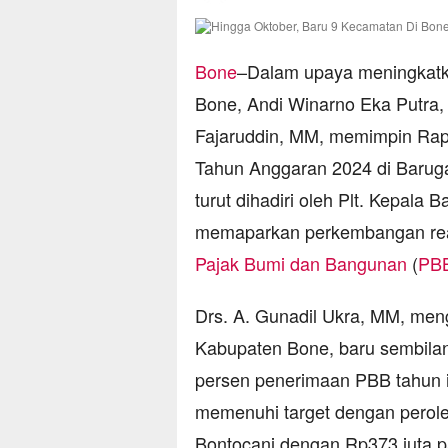
Bone
–Dalam upaya meningkatka
Bone, Andi Winarno Eka Putra,
Fajaruddin, MM, memimpin Rap
Tahun Anggaran 2024 di Baruga 
turut dihadiri oleh Plt. Kepala
memaparkan perkembangan real
Pajak Bumi dan Bangunan
(
PB
Drs. A. Gunadil Ukra, MM, me
Kabupaten Bone, baru sembilan
persen penerimaan PBB tahun 
memenuhi target dengan peroleh
Bontocani dengan Rp373 juta p