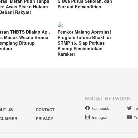
rasi Merah Putih Tanpa
Siswa Putus Sekolah, dan
n: Awas Risiko Hukum
Perkuat Kemandirian
Bebani Rakyat!
san TNBTS Dilalap Api,
Pemkot Malang Apresiasi
s Masuk Wisata Bromo
Program Taruna Bhakti di
Jemplang Ditutup
SRMP 16, Siap Perluas
ntara
Sinergi Pembentukan
Karakter
SOCIAL NETWORK
Facebook
Tw
OUT US
CONTACT
Instagram
Yo
CLAIMER
PRIVACY