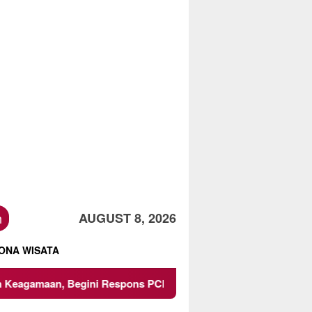
h
AUGUST 8, 2026
ONA WISATA
Begini Respons PCNU dan Kampus
Owner Dupli Dining a