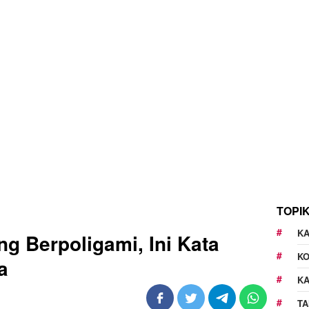
TOPI
KA
g Berpoligami, Ini Kata
K
a
K
TA