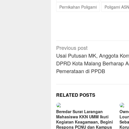
Pernikahan Poligami
Poligami AS
Post
Previous post
navigation
Usai Putusan MK, Anggota Kom
DPRD Kota Malang Berharap 
Pemerataan di PPDB
RELATED POSTS
Beredar Surat Larangan
Owne
Mahasiswa KKN UMM Ikuti
Loun
Kegiatan Keagamaan, Begini
Seba
Respons PCNU dan Kampus
Koru