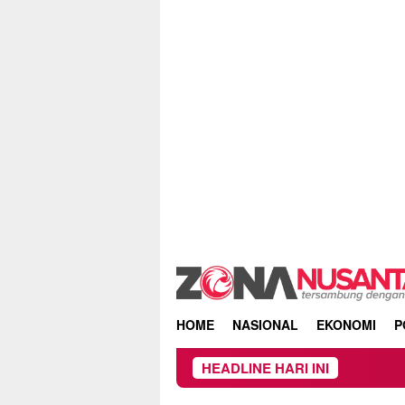
Skip
to
content
HOME
NASIONAL
EKONOMI
P
HEADLINE HARI INI
Beredar Sur