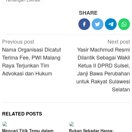
SHARE
Post
Previous post
Next post
navigation
Nama Organisasi Dicatut
Yasir Machmud Resmi
Terima Fee, PWI Malang
Dilantik Sebagai Wakil
Raya Terjunkan Tim
Ketua II DPRD Sulsel,
Advokasi dan Hukum
Janji Bawa Perubahan
untuk Rakyat Sulawesi
Selatan
RELATED POSTS
Mencari Titik Temu dalam
Bukan Sekadar Harga: