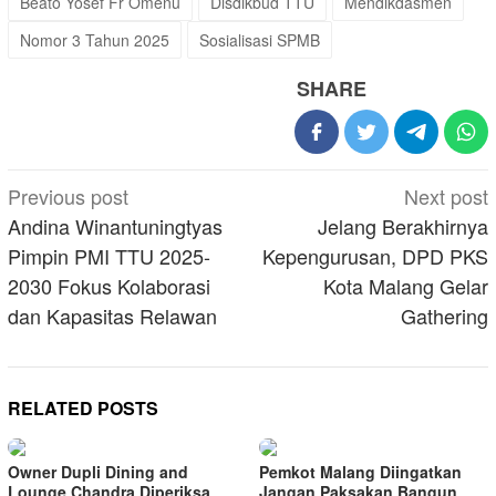
Beato Yosef Fr Omenu
Disdikbud TTU
Mendikdasmen
Nomor 3 Tahun 2025
Sosialisasi SPMB
SHARE
Post
Previous post
Next post
navigation
Andina Winantuningtyas
Jelang Berakhirnya
Pimpin PMI TTU 2025-
Kepengurusan, DPD PKS
2030 Fokus Kolaborasi
Kota Malang Gelar
dan Kapasitas Relawan
Gathering
RELATED POSTS
Owner Dupli Dining and
Pemkot Malang Diingatkan
Lounge Chandra Diperiksa
Jangan Paksakan Bangun