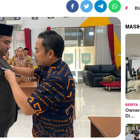
BU
MASI
BERITA
Owner
Di…