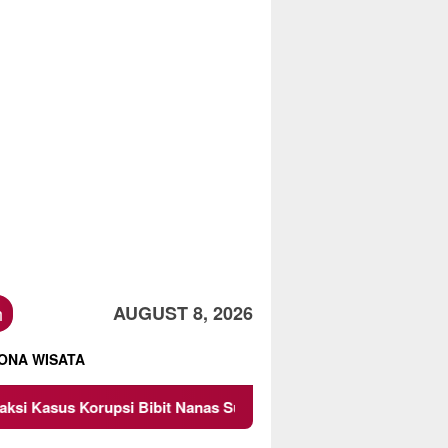
h
AUGUST 8, 2026
ONA WISATA
as Sulsel Rp 52,4 Miliar
Pemkot Malang Diingatkan Jan