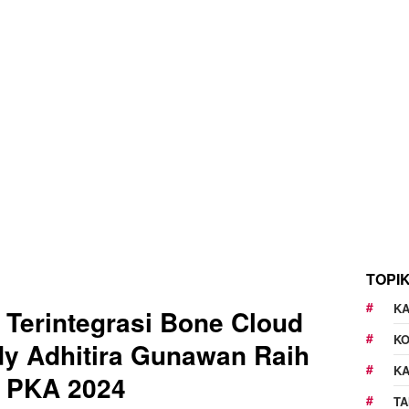
TOPI
KA
Terintegrasi Bone Cloud
K
y Adhitira Gunawan Raih
K
i PKA 2024
TA