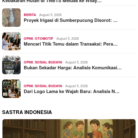
Kebakaran Hutan di TNBTS Meluas ke Wilay…
August 5, 2026
BERITA
Proyek Irigasi di Sumberpucung Disorot: …
,
August 5, 2026
OPINI
OTOMOTIF
Mencari Titik Temu dalam Transaksi: Pera…
,
August 5, 2026
OPINI
SOSIAL BUDAYA
Bukan Sekadar Harga: Analisis Komunikasi…
,
August 5, 2026
OPINI
SOSIAL BUDAYA
Dari Logo Lama ke Wajah Baru: Analisis N…
SASTRA INDONESIA