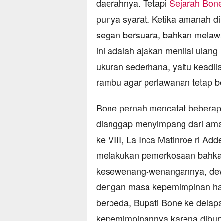
daerahnya. Tetapi
Sejarah Bon
punya syarat. Ketika amanah dil
segan bersuara, bahkan melawa
ini adalah ajakan menilai ulan
ukuran sederhana, yaitu keadil
rambu agar perlawanan tetap b
Bone pernah mencatat beberapa
dianggap menyimpang dari amana
ke VIII, La Inca Matinroe ri Ad
melakukan pemerkosaan bahka
kesewenang-wenangannya, dew
dengan masa kepemimpinan han
berbeda, Bupati Bone ke delap
kepemimpinannya karena dibunu