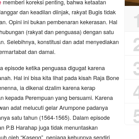
e
memberi koreksi penting, bahwa ketaatan
anggar dan keadilan diinjak, rakyat Bugis tidak
n. Opini ini bukan pembenaran kekerasan. Hal
g hubungan (rakyat dan penguasa) dengan satu
an. Selebihnya, konstitusi dan adat menyediakan
ermartabat dan damai.
 episode ketika penguasa digugat karena
h. Hal ini bisa kita lihat pada kisah Raja Bone
denenna, ia dikenal dzalim karena kerap
n kepada Perempuan yang bersuami. Karena
an adat melucuti gelar Arumpone padanya
ya satu tahun (1564-1565). Dalam episode
an P.B Harahap juga tidak menuntaskan
h oleh “Kaseng”, penjaga kebunnya sendiri,