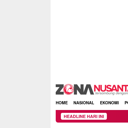
Skip
to
content
HOME
NASIONAL
EKONOMI
P
HEADLINE HARI INI
Mencari Tit