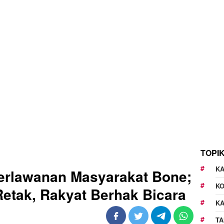
TOPI
KA
Perlawanan Masyarakat Bone;
K
Retak, Rakyat Berhak Bicara
K
TA