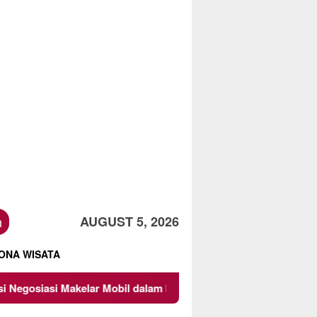
h
AUGUST 5, 2026
ONA WISATA
 Mobil dalam Membangun Kesepakatan Bisnis
Bukan Sekad