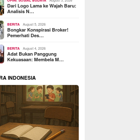
OPINI
SOSIAL BUDAYA
Dari Logo Lama ke Wajah Baru:
Analisis N…
August 5, 2026
BERITA
Bongkar Konspirasi Broker!
Pemerhati Des…
August 4, 2026
BERITA
Adat Bukan Panggung
Kekuasaan: Membela M…
RA INDONESIA