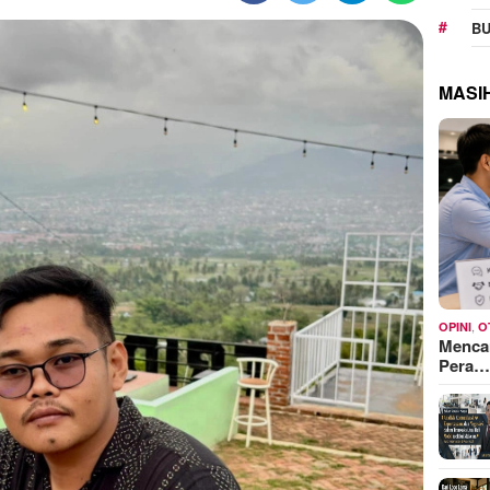
BU
MASI
,
OPINI
O
Mencar
Pera