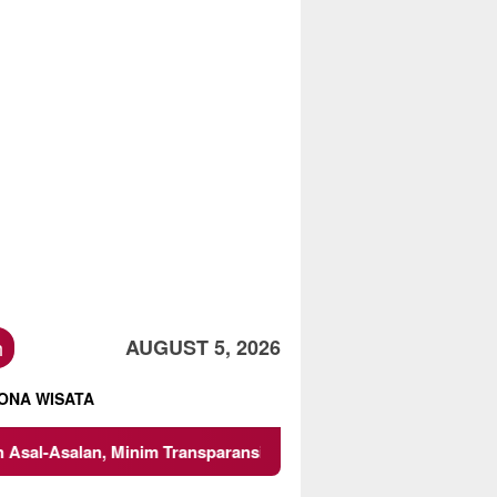
h
AUGUST 5, 2026
ONA WISATA
Minim Transparansi, dan Abaikan K3
Mencari Titik Temu