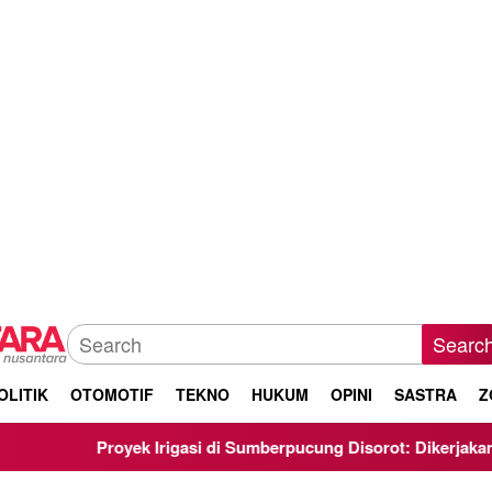
Searc
OLITIK
OTOMOTIF
TEKNO
HUKUM
OPINI
SASTRA
Z
oyek Irigasi di Sumberpucung Disorot: Dikerjakan Asal-Asalan, 