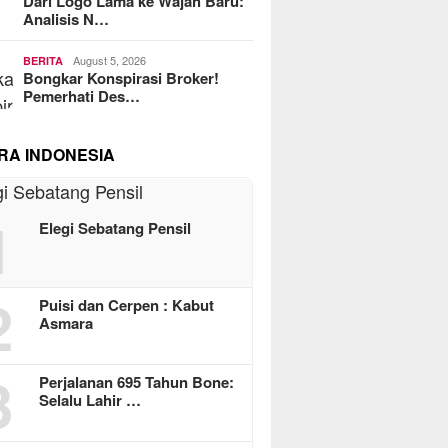
Dari Logo Lama ke Wajah Baru:
Analisis N…
August 5, 2026
BERITA
Bongkar Konspirasi Broker!
Pemerhati Des…
RA INDONESIA
1
Elegi Sebatang Pensil
2
Puisi dan Cerpen : Kabut
Asmara
3
Perjalanan 695 Tahun Bone:
Selalu Lahir …