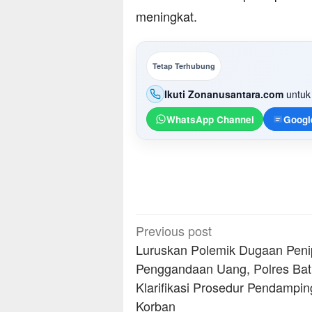
meningkat.
Tetap Terhubung
Ikuti Zonanusantara.com
untuk 
WhatsApp Channel
Googl
Post
Previous post
navigation
Luruskan Polemik Dugaan Pen
Penggandaan Uang, Polres Bat
Klarifikasi Prosedur Pendampi
Korban