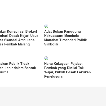
kar Konspirasi Broker!
Adat Bukan Panggung
rhati Desak Kejari Usut
Kekuasaan: Membela
as Skandal Ambulans
Martabat Timor dari Politik
es Pemkab Malang
Simbolik
jakan Publik Tidak
Harta Kekayaan Pejabat
ah Lahir dalam Bentuk
Pemkab yang Dinilai Tak
purna
Wajar, Publik Desak Lakukan
Penelusuran