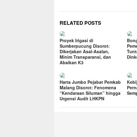
RELATED POSTS
Proyek Irigasi di
Bong
Sumberpucung Disorot:
Peme
Dikerjakan Asal-Asalan,
Tunt
Minim Transparansi, dan
Dink
Abaikan K3
Harta Jumbo Pejabat Pemkab
Kebi
Malang Disorot: Fenomena
Pern
“Kendaraan Siluman” hingga
Sem
Urgensi Audit LHKPN