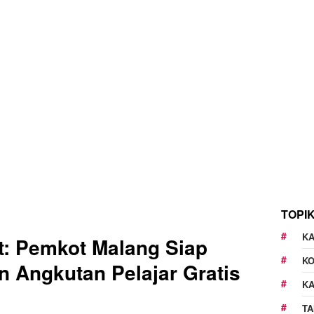
TOPI
KA
ot: Pemkot Malang Siap
K
 Angkutan Pelajar Gratis
K
TA