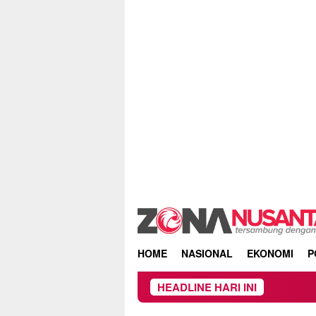
Skip
to
content
HOME
NASIONAL
EKONOMI
P
HEADLINE HARI INI
Pr