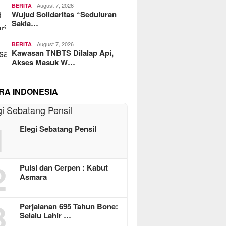
August 7, 2026
BERITA
Wujud Solidaritas “Seduluran
Sakla…
August 7, 2026
BERITA
Kawasan TNBTS Dilalap Api,
Akses Masuk W…
RA INDONESIA
1
Elegi Sebatang Pensil
2
Puisi dan Cerpen : Kabut
Asmara
3
Perjalanan 695 Tahun Bone:
Selalu Lahir …