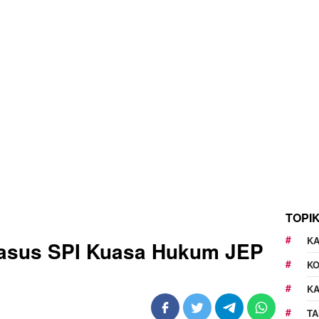
TOPI
KA
Kasus SPI Kuasa Hukum JEP
K
K
TA