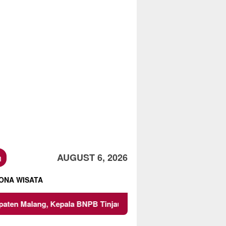
h
AUGUST 6, 2026
ONA WISATA
epala BNPB Tinjau Langsung Lokasi
Proyek Irigasi di S