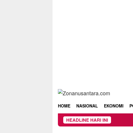
Skip
to
content
HOME
NASIONAL
EKONOMI
P
HEADLINE HARI INI
Keba