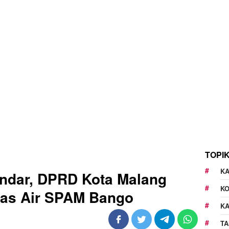
TOPI
KA
andar, DPRD Kota Malang
K
tas Air SPAM Bango
K
TA