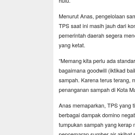
hulu.
​Menurut Anas, pengelolaan sa
TPS saat ini masih jauh dari kon
pemerintah daerah segera men
yang ketat.
​“Memang kita perlu ada stand
bagaimana goodwill (iktikad b
sampah. Karena terus terang, 
penanganan sampah di Kota Mal
​Anas memaparkan, TPS yang t
berbagai dampak domino negatif
tumpukan sampah yang kerap me
pencemaran sumber air akibat r