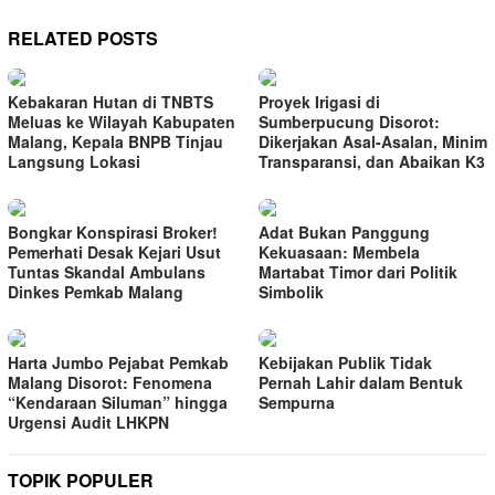
RELATED POSTS
Kebakaran Hutan di TNBTS
Proyek Irigasi di
Meluas ke Wilayah Kabupaten
Sumberpucung Disorot:
Malang, Kepala BNPB Tinjau
Dikerjakan Asal-Asalan, Minim
Langsung Lokasi
Transparansi, dan Abaikan K3
Bongkar Konspirasi Broker!
Adat Bukan Panggung
Pemerhati Desak Kejari Usut
Kekuasaan: Membela
Tuntas Skandal Ambulans
Martabat Timor dari Politik
Dinkes Pemkab Malang
Simbolik
Harta Jumbo Pejabat Pemkab
Kebijakan Publik Tidak
Malang Disorot: Fenomena
Pernah Lahir dalam Bentuk
“Kendaraan Siluman” hingga
Sempurna
Urgensi Audit LHKPN
TOPIK POPULER