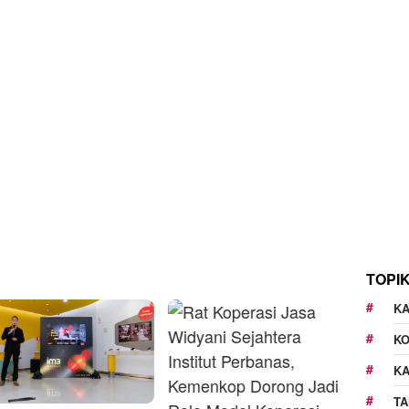
TOPI
KA
K
K
TA