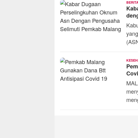
BERIT
Kab
den
Kabu
yang
(AS
KESEH
Pem
Covi
MAL
meny
meng