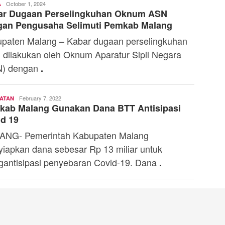
Toski
October 1, 2024
A
ar Dugaan Perselingkuhan Oknum ASN
Dermaleksana
gan Pengusaha Selimuti Pemkab Malang
paten Malang – Kabar dugaan perselingkuhan
 dilakukan oleh Oknum Aparatur Sipil Negara
N) dengan
.
Toski
February 7, 2022
ATAN
kab Malang Gunakan Dana BTT Antisipasi
Dermaleksana
d 19
ANG- Pemerintah Kabupaten Malang
iapkan dana sebesar Rp 13 miliar untuk
antisipasi penyebaran Covid-19. Dana
.