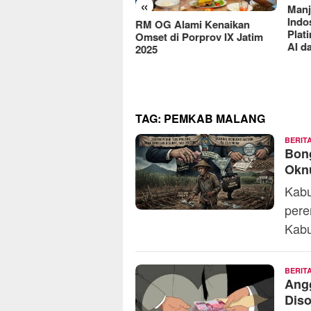
«
Manj
antas Vandalisme
Indo
RM OG Alami Kenaikan
ingan, Satreskrim Polres
Plat
Omset di Porprov IX Jatim
u Raih Penghargaan dari
AI d
2025
komsel
TAG:
PEMKAB MALANG
BERIT
Bong
Okn
Kabu
pere
Kabu
BERIT
Angg
Diso