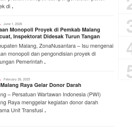
ek di
.
Toski
June 1, 2026
A
aan Monopoli Proyek di Pemkab Malang
Dermaleksana
uat, Inspektorat Didesak Turun Tangan
paten Malang, ZonaNusantara – Isu mengenai
an monopoli dan pengondisian proyek di
kungan Pemerintah
.
Toski
February 26, 2025
A
 Malang Raya Gelar Donor Darah
Dermaleksana
ng – Persatuan Wartawan Indonesia (PWI)
ng Raya menggelar kegiatan donor darah
ama Unit Transfusi
.