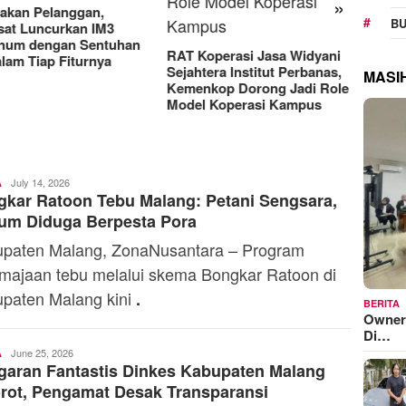
»
akan Pelanggan,
MoreF
BU
sat Luncurkan IM3
2026 R
inum dengan Sentuhan
Jemba
RAT Koperasi Jasa Widyani
alam Tiap Fiturnya
ke Pas
Sejahtera Institut Perbanas,
MASI
Kemenkop Dorong Jadi Role
Model Koperasi Kampus
Toski
July 14, 2026
A
kar Ratoon Tebu Malang: Petani Sengsara,
Dermaleksana
um Diduga Berpesta Pora
paten Malang, ZonaNusantara – Program
majaan tebu melalui skema Bongkar Ratoon di
paten Malang kini
.
BERITA
Owner
Di…
Toski
June 25, 2026
A
aran Fantastis Dinkes Kabupaten Malang
Dermaleksana
rot, Pengamat Desak Transparansi