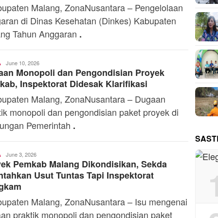
paten Malang, ZonaNusantara – Pengelolaan
aran di Dinas Kesehatan (Dinkes) Kabupaten
ang Tahun Anggaran
.
Toski
June 10, 2026
A
aan Monopoli dan Pengondisian Proyek
Dermaleksana
ab, Inspektorat Didesak Klarifikasi
paten Malang, ZonaNusantara – Dugaan
tik monopoli dan pengondisian paket proyek di
kungan Pemerintah
.
SAST
Toski
June 3, 2026
A
yek Pemkab Malang Dikondisikan, Sekda
Dermaleksana
ntahkan Usut Tuntas Tapi Inspektorat
gkam
paten Malang, ZonaNusantara – Isu mengenai
an praktik monopoli dan pengondisian paket