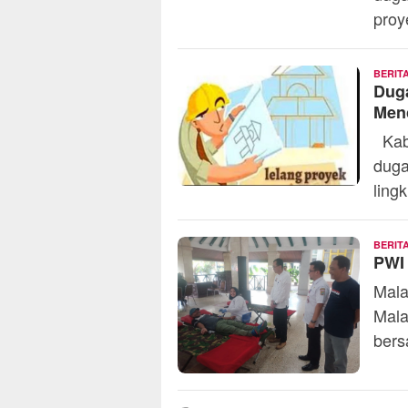
proy
BERIT
Dug
Menc
Kabu
duga
ling
BERIT
PWI
Mala
Mala
bers