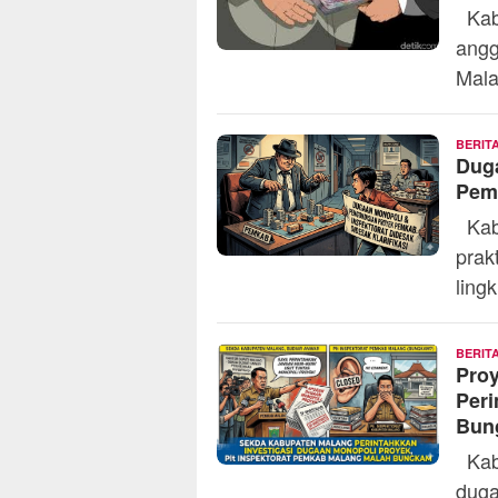
Kabu
angg
Mal
BERIT
Dug
Pemk
Kabu
prak
ling
BERIT
Pro
Peri
Bun
Kabu
duga