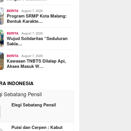
August 7, 2026
BERITA
Program SRMP Kota Malang:
Bentuk Karakte…
August 7, 2026
BERITA
Wujud Solidaritas “Seduluran
Sakla…
August 7, 2026
BERITA
Kawasan TNBTS Dilalap Api,
Akses Masuk W…
RA INDONESIA
1
Elegi Sebatang Pensil
Puisi dan Cerpen : Kabut