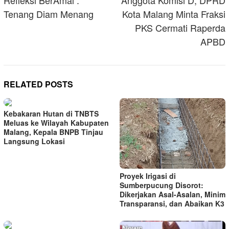
navigation
Refleksi BerAmal :
Anggota Komisi D, DPRD
Tenang Diam Menang
Kota Malang Minta Fraksi
PKS Cermati Raperda
APBD
RELATED POSTS
Kebakaran Hutan di TNBTS
Meluas ke Wilayah Kabupaten
Malang, Kepala BNPB Tinjau
Langsung Lokasi
Proyek Irigasi di
Sumberpucung Disorot:
Dikerjakan Asal-Asalan, Minim
Transparansi, dan Abaikan K3