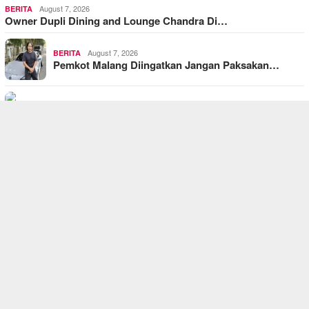
August 7, 2026
BERITA
Owner Dupli Dining and Lounge Chandra Di…
August 7, 2026
BERITA
Pemkot Malang Diingatkan Jangan Paksakan…
August 7, 2026
BERITA
Program SRMP Kota Malang: Bentuk Karakte…
August 7, 2026
BERITA
Wujud Solidaritas “Seduluran Sakla…
August 7, 2026
BERITA
Kawasan TNBTS Dilalap Api, Akses Masuk W…
SASTRA INDONESIA