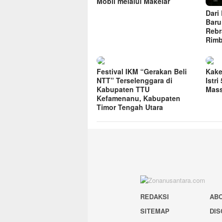
Mobil melalui Makelar
Dari
Baru
Rebr
Rim
Festival IKM “Gerakan Beli
Kake
NTT” Terselenggara di
Istr
Kabupaten TTU
Mass
Kefamenanu, Kabupaten
Timor Tengah Utara
REDAKSI
AB
SITEMAP
DIS