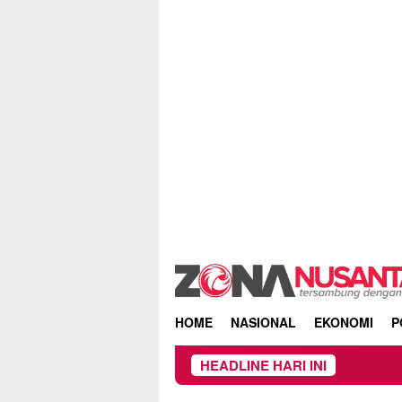
Skip
to
content
HOME
NASIONAL
EKONOMI
P
HEADLINE HARI INI
Kebaka