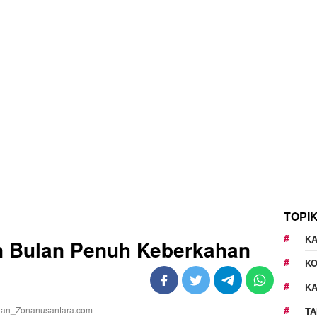
TOPI
KA
 Bulan Penuh Keberkahan
K
K
TA