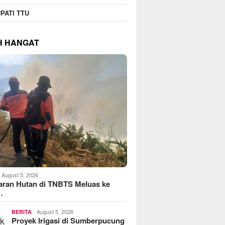
PATI TTU
H HANGAT
August 5, 2026
aran Hutan di TNBTS Meluas ke
…
August 5, 2026
BERITA
Proyek Irigasi di Sumberpucung