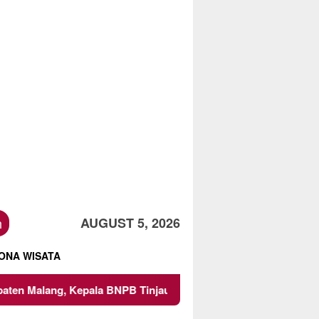
h
AUGUST 5, 2026
ONA WISATA
ala BNPB Tinjau Langsung Lokasi
Proyek Irigasi di Su