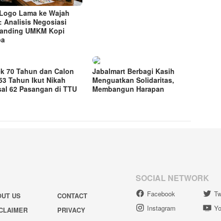
 Logo Lama ke Wajah
: Analisis Negosiasi
anding UMKM Kopi
ba
k 70 Tahun dan Calon
Jabalmart Berbagi Kasih
i 53 Tahun Ikut Nikah
Menguatkan Solidaritas,
al 62 Pasangan di TTU
Membangun Harapan
SOCIAL NETWORK
Facebook
Tw
OUT US
CONTACT
Instagram
Yo
CLAIMER
PRIVACY