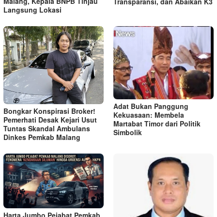
Malang, Kepala BNPB Tinjau
Transparansi, dan Abaikan K3
Langsung Lokasi
Adat Bukan Panggung
Bongkar Konspirasi Broker!
Kekuasaan: Membela
Pemerhati Desak Kejari Usut
Martabat Timor dari Politik
Tuntas Skandal Ambulans
Simbolik
Dinkes Pemkab Malang
Harta Jumbo Pejabat Pemkab