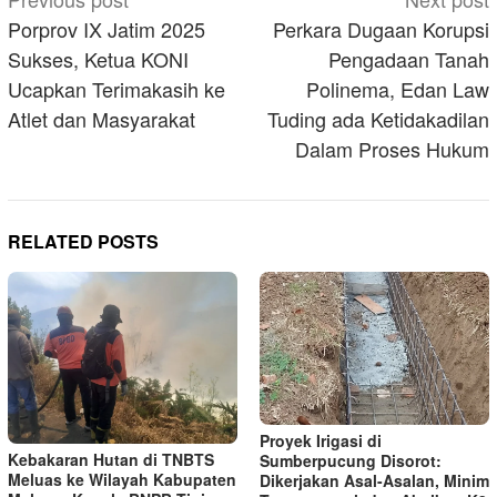
navigation
Porprov IX Jatim 2025
Perkara Dugaan Korupsi
Sukses, Ketua KONI
Pengadaan Tanah
Ucapkan Terimakasih ke
Polinema, Edan Law
Atlet dan Masyarakat
Tuding ada Ketidakadilan
Dalam Proses Hukum
RELATED POSTS
Proyek Irigasi di
Kebakaran Hutan di TNBTS
Sumberpucung Disorot:
Meluas ke Wilayah Kabupaten
Dikerjakan Asal-Asalan, Minim