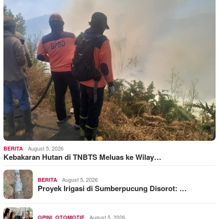
August 5, 2026
BERITA
Kebakaran Hutan di TNBTS Meluas ke Wilay…
August 5, 2026
BERITA
Proyek Irigasi di Sumberpucung Disorot: …
,
August 5, 2026
OPINI
OTOMOTIF