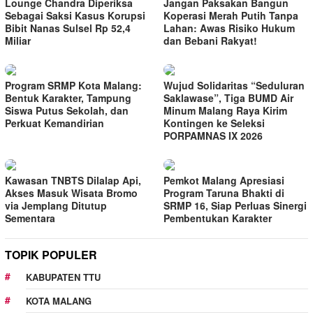
Lounge Chandra Diperiksa
Jangan Paksakan Bangun
Sebagai Saksi Kasus Korupsi
Koperasi Merah Putih Tanpa
Bibit Nanas Sulsel Rp 52,4
Lahan: Awas Risiko Hukum
Miliar
dan Bebani Rakyat!
Program SRMP Kota Malang:
Wujud Solidaritas “Seduluran
Bentuk Karakter, Tampung
Saklawase”, Tiga BUMD Air
Siswa Putus Sekolah, dan
Minum Malang Raya Kirim
Perkuat Kemandirian
Kontingen ke Seleksi
PORPAMNAS IX 2026
Kawasan TNBTS Dilalap Api,
Pemkot Malang Apresiasi
Akses Masuk Wisata Bromo
Program Taruna Bhakti di
via Jemplang Ditutup
SRMP 16, Siap Perluas Sinergi
Sementara
Pembentukan Karakter
TOPIK POPULER
KABUPATEN TTU
KOTA MALANG