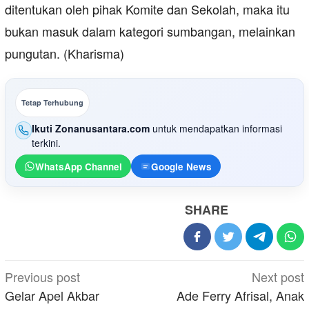
ditentukan oleh pihak Komite dan Sekolah, maka itu
bukan masuk dalam kategori sumbangan, melainkan
pungutan. (Kharisma)
Tetap Terhubung
Ikuti Zonanusantara.com
untuk mendapatkan informasi
terkini.
WhatsApp Channel
Google News
SHARE
Post
Previous post
Next post
navigation
Gelar Apel Akbar
Ade Ferry Afrisal, Anak