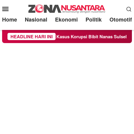
Mobile
Menu
Home
Nasional
Ekonomi
Politik
Otomotif
si Kasus Korupsi Bibit Nanas Sulsel Rp 52,4 Miliar
HEADLINE HARI INI
Pem