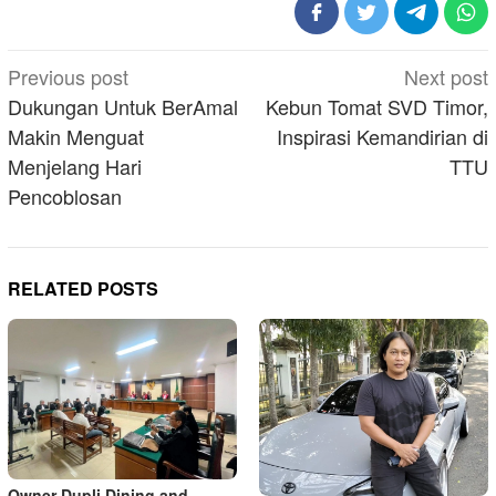
Post
Previous post
Next post
navigation
Dukungan Untuk BerAmal
Kebun Tomat SVD Timor,
Makin Menguat
Inspirasi Kemandirian di
Menjelang Hari
TTU
Pencoblosan
RELATED POSTS
Owner Dupli Dining and