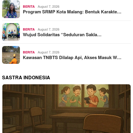
August 7, 2026
BERITA
Program SRMP Kota Malang: Bentuk Karakte…
August 7, 2026
BERITA
Wujud Solidaritas “Seduluran Sakla…
August 7, 2026
BERITA
Kawasan TNBTS Dilalap Api, Akses Masuk W…
SASTRA INDONESIA