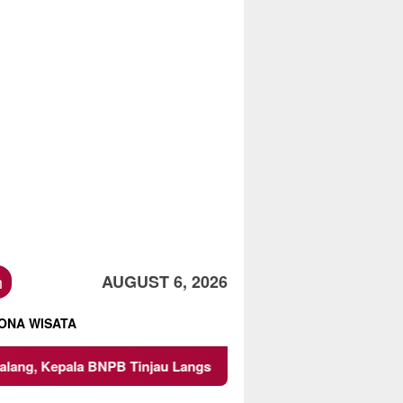
h
AUGUST 6, 2026
ONA WISATA
BNPB Tinjau Langsung Lokasi
Proyek Irigasi di Sumber