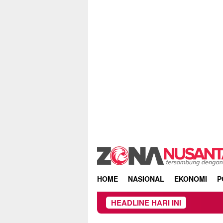
Skip
to
content
HOME
NASIONAL
EKONOMI
P
HEADLINE HARI INI
Kebakaran 