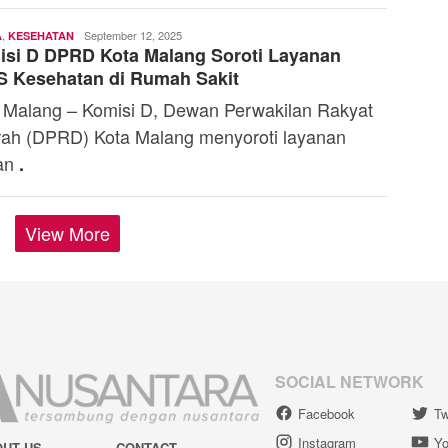
,
Toski
September 12, 2025
A
KESEHATAN
si D DPRD Kota Malang Soroti Layanan
Dermaleksana
S Kesehatan di Rumah Sakit
 Malang – Komisi D, Dewan Perwakilan Rakyat
ah (DPRD) Kota Malang menyoroti layanan
an
.
View More
SOCIAL NETWORK
Facebook
Tw