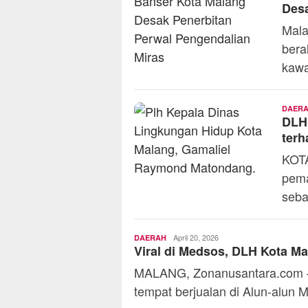
Desa
Mala
bera
kaw
DAER
DLH
terh
KOTA
pema
seba
Toski
April 20, 2026
DAERAH
Viral di Medsos, DLH Kota Ma
Dermaleksana
MALANG, Zonanusantara.com – V
tempat berjualan di Alun-alun