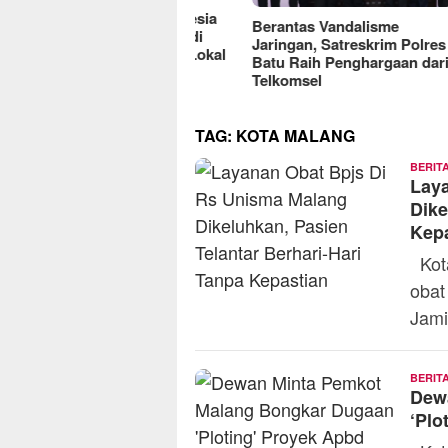
reFood Expo Indonesia
Berantas Vandalisme
RM O
6 Resmi Dibuka, Jadi
Jaringan, Satreskrim Polres
Omse
batan Bisnis F&B Lokal
Batu Raih Penghargaan dari
2025
Pasar Internasional
Telkomsel
TAG:
KOTA MALANG
BERIT
Lay
Dike
Kep
Kota
obat
Jami
BERIT
Dew
‘Plo