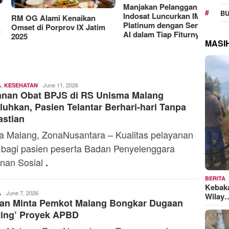
RAT K
BU
Sejaht
Manjakan Pelanggan,
G Alami Kenaikan
Kemen
Indosat Luncurkan IM3
t di Porprov IX Jatim
Model
Platinum dengan Sentuhan
MASI
AI dalam Tiap Fiturnya
,
Toski
June 11, 2026
A
KESEHATAN
anan Obat BPJS di RS Unisma Malang
Dermaleksana
luhkan, Pasien Telantar Berhari-hari Tanpa
astian
 Malang, ZonaNusantara – Kualitas pelayanan
 bagi pasien peserta Badan Penyelenggara
nan Sosial
.
BERITA
Kebak
Wilay
Toski
June 7, 2026
A
an Minta Pemkot Malang Bongkar Dugaan
Dermaleksana
ting’ Proyek APBD