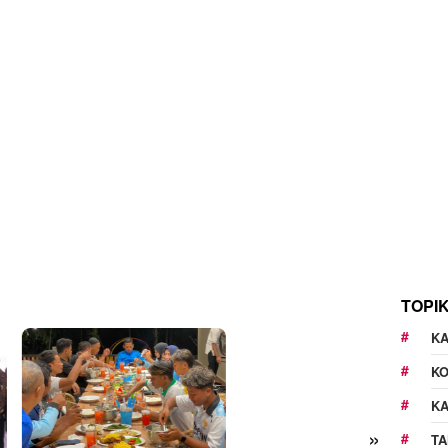
TOPI
KA
K
K
»
TA