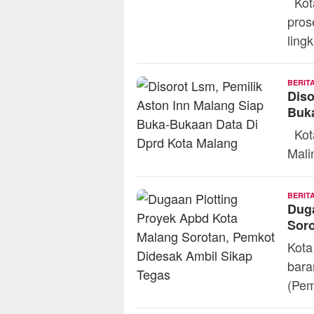
Kota
pros
ling
BERIT
Diso
Buk
Kota
Mali
BERIT
Duga
Soro
Kota
bara
(Pem