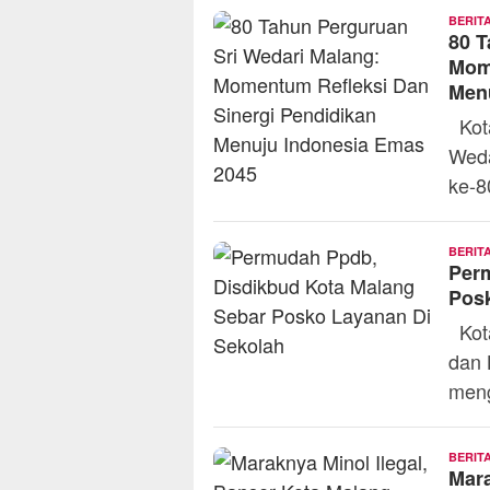
BERIT
80 T
Mome
Men
Kota
Weda
ke-
BERIT
Per
Posk
Kota
dan 
meng
BERIT
Mara