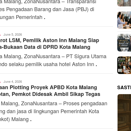
 Malang, ZonaNusantara – Transparansi
es Pengadaan Barang dan Jasa (PBJ) di
kungan Pemerintah
.
Toski
June 5, 2026
A
rot LSM, Pemilik Aston Inn Malang Siap
Dermaleksana
a-Bukaan Data di DPRD Kota Malang
 Malang, ZonaNusantara – PT Sigura Utama
ndo selaku pemilik usaha hotel Aston Inn
.
Toski
June 4, 2026
A
SAST
an Plotting Proyek APBD Kota Malang
Dermaleksana
tan, Pemkot Didesak Ambil Sikap Tegas
 Malang, ZonaNusantara – Proses pengadaan
ng dan jasa di lingkungan Pemerintah Kota
kot) Malang
.