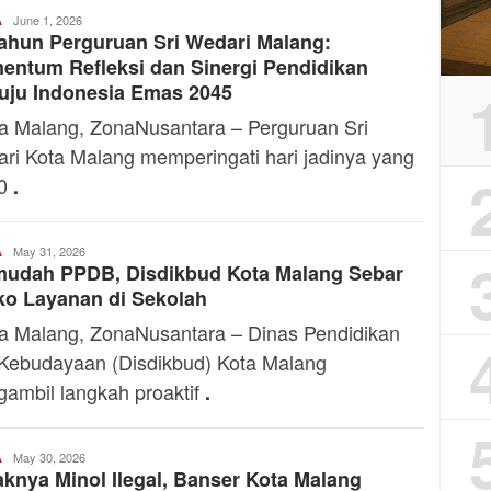
Toski
June 1, 2026
A
ahun Perguruan Sri Wedari Malang:
Dermaleksana
ntum Refleksi dan Sinergi Pendidikan
uju Indonesia Emas 2045
 Malang, ZonaNusantara – Perguruan Sri
ri Kota Malang memperingati hari jadinya yang
80
.
Toski
May 31, 2026
A
mudah PPDB, Disdikbud Kota Malang Sebar
Dermaleksana
o Layanan di Sekolah
 Malang, ZonaNusantara – Dinas Pendidikan
Kebudayaan (Disdikbud) Kota Malang
ambil langkah proaktif
.
Toski
May 30, 2026
A
knya Minol Ilegal, Banser Kota Malang
Dermaleksana