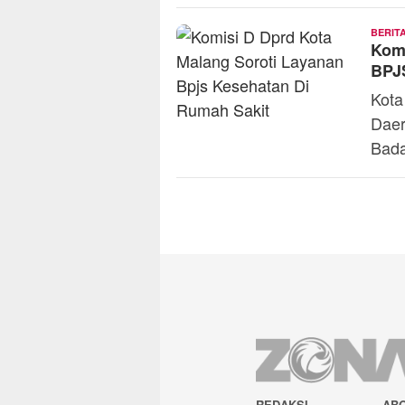
BERIT
Komi
BPJ
Kota
Daer
Bad