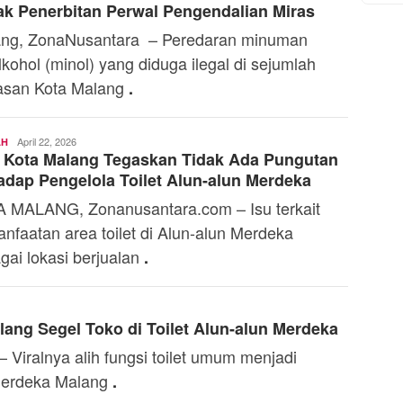
k Penerbitan Perwal Pengendalian Miras
ng, ZonaNusantara – Peredaran minuman
lkohol (minol) yang diduga ilegal di sejumlah
asan Kota Malang
.
Toski
April 22, 2026
AH
 Kota Malang Tegaskan Tidak Ada Pungutan
Dermaleksana
adap Pengelola Toilet Alun-alun Merdeka
 MALANG, Zonanusantara.com – Isu terkait
nfaatan area toilet di Alun-alun Merdeka
gai lokasi berjualan
.
lang Segel Toko di Toilet Alun-alun Merdeka
iralnya alih fungsi toilet umum menjadi
 Merdeka Malang
.