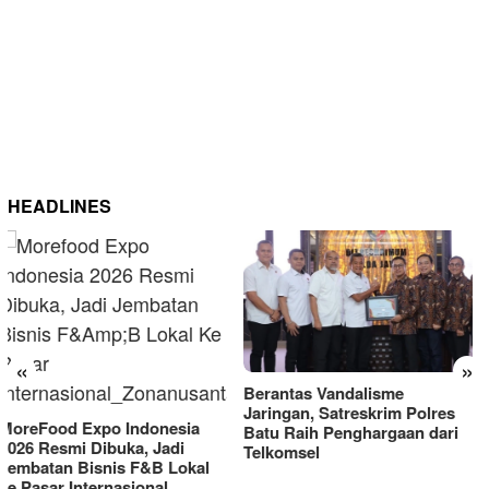
HEADLINES
«
»
Berantas Vandalisme
RM OG Alami Kenaikan
Jaringan, Satreskrim Polres
Omset di Porprov IX Jatim
Batu Raih Penghargaan dari
2025
Telkomsel