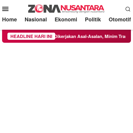
Mobile
Menu
Home
Nasional
Ekonomi
Politik
Otomotif
mberpucung Disorot: Dikerjakan Asal-Asalan, Minim Transparans
HEADLINE HARI INI