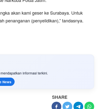
rse Narkoba Polda Jatim.
sangka akan kami geser ke Surabaya. Untuk
penanganan (penyelidikan),” tandasnya.
mendapatkan informasi terkini.
e News
SHARE