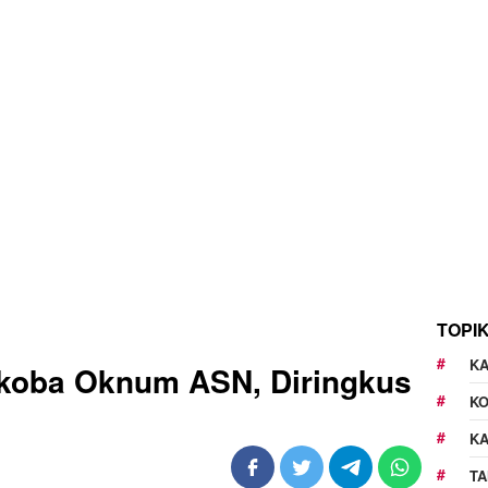
TOPI
KA
rkoba Oknum ASN, Diringkus
K
K
TA