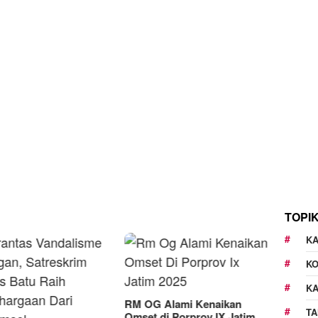
TOPI
KA
K
K
G Alami Kenaikan
TA
t di Porprov IX Jatim