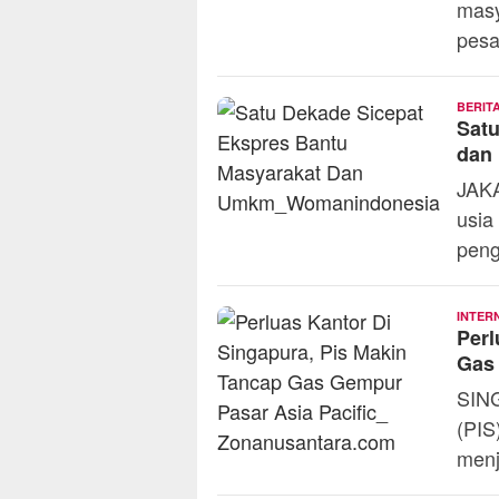
masy
pesa
BERIT
Satu
dan
JAKA
usia
peng
INTER
Perl
Gas 
SING
(PIS
menj