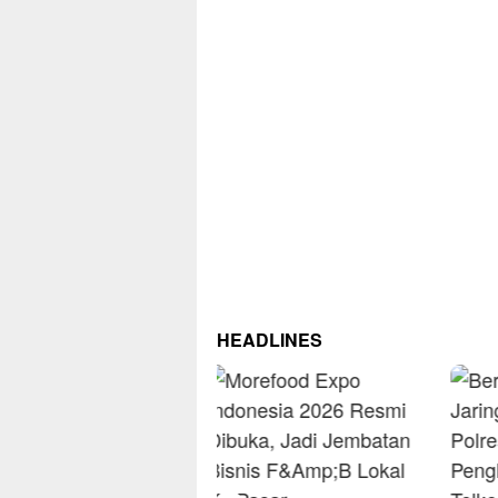
HEADLINES
RM O
Omse