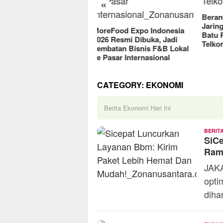
«
2025
Berantas Vandalisme
Jaringan, Satreskrim Polres
reFood Expo Indonesia
Batu Raih Penghargaan dari
6 Resmi Dibuka, Jadi
Telkomsel
batan Bisnis F&B Lokal
Pasar Internasional
CATEGORY:
EKONOMI
Berita Ekonomi Hari Ini
BERIT
SiCe
Ram
JAKA
opti
diha