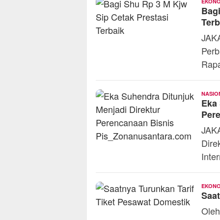
EKONO
Bagi
Ter
JAKA
Perb
Rapa
NASIO
Eka 
Pere
JAKA
Dire
Inte
EKONO
Saat
Ole