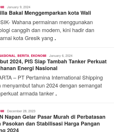
Muh.
January 9, 2024
MI
illa Bakal Menggemparkan kota Wali
Ossy
SIK- Wahana permainan menggunakan
ologi canggih dan modern, kini hadir dan
rnai kota Gresik yang
.
,
,
Andi
January 6, 2024
NASIONAL
BERITA
EKONOMI
ut 2024, PIS Siap Tambah Tanker Perkuat
Mardana
hanan Energi Nasional
RTA – PT Pertamina International Shipping
) menyambut tahun 2024 dengan semangat
erkuat armada tanker
.
Ali
December 28, 2023
MI
 Napan Gelar Pasar Murah di Perbatasan
Kaba
 Pasokan dan Stabilisasi Harga Pangan
ng 2024