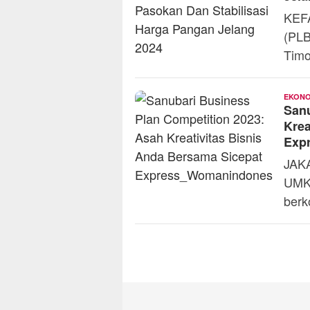
KEFA
(PLB
Timo
EKONO
Sanu
Krea
Exp
JAKA
UMKM
berk