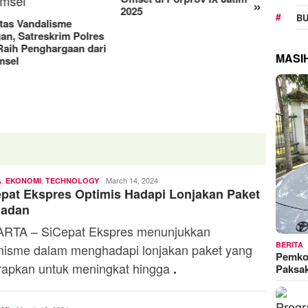
»
Manjakan Pelanggan,
RAT K
BU
Indosat Luncurkan IM3
Sejaht
Platinum dengan Sentuhan
Kemen
AI dalam Tiap Fiturnya
Model
MASI
,
,
Andi
March 14, 2024
A
EKONOMI
TECHNOLOGY
pat Ekspres Optimis Hadapi Lonjakan Paket
Mardana
adan
RTA – SiCepat Ekspres menunjukkan
BERITA
misme dalam menghadapi lonjakan paket yang
Pemko
rapkan untuk meningkat hingga
.
Paksa