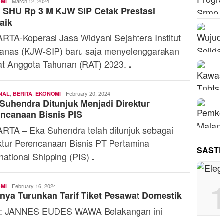
Yosef
March 12, 2024
MI
 SHU Rp 3 M KJW SIP Cetak Prestasi
Naiobe
baik
RTA-Koperasi Jasa Widyani Sejahtera Institut
anas (KJW-SIP) baru saja menyelenggarakan
t Anggota Tahunan (RAT) 2023.
.
,
,
Andi
February 20, 2024
NAL
BERITA
EKONOMI
Suhendra Ditunjuk Menjadi Direktur
Mardana
ncanaan Bisnis PIS
RTA – Eka Suhendra telah ditunjuk sebagai
ktur Perencanaan Bisnis PT Pertamina
SAST
rnational Shipping (PIS)
.
Admin
February 16, 2024
MI
nya Turunkan Tarif Tiket Pesawat Domestik
h: JANNES EUDES WAWA Belakangan ini