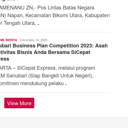
MENANU ZN,- Pos Lintas Batas Negara
N) Napan, Kecamatan Bikomi Utara, Kabupaten
r Tengah Utara,
.
,
Andi
December 14, 2023
MI
BERITA
bari Business Plan Competition 2023: Asah
Mardana
tivitas Bisnis Anda Bersama SiCepat
ress
RTA – SiCepat Express, melalui program
 Sanubari (Siap Bangkit Untuk Negeri),
omitmen mendukung pelaku
.
View More