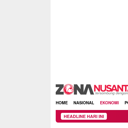
Skip
to
content
HOME
NASIONAL
EKONOMI
P
HEADLINE HARI INI
Pemko