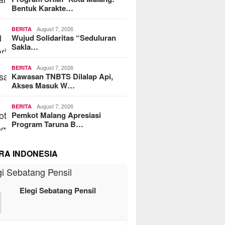
Bentuk Karakte…
August 7, 2026
BERITA
Wujud Solidaritas “Seduluran
Sakla…
August 7, 2026
BERITA
Kawasan TNBTS Dilalap Api,
Akses Masuk W…
August 7, 2026
BERITA
Pemkot Malang Apresiasi
Program Taruna B…
RA INDONESIA
1
Elegi Sebatang Pensil