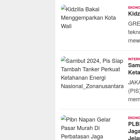
EKONO
Kidz
GRE
tekn
mewa
INTER
Samb
Keta
JAKA
(PIS
memp
EKONO
PLBN
Jaga
Jela