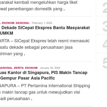
arakat kembali mengeluhkan harga tiket
wat penerbangan domestik yang
.
,
,
Andi
February 1, 2024
A
EKONOMI
NASIONAL
 Dekade SiCepat Ekspres Bantu Masyarakat
Mardana
 UMKM
RTA – SiCepat Ekspres telah resmi memasuki
 satu dekade sebagai perusahaan jasa
iriman yang
.
,
,
Andi
January 30, 2024
NASIONAL
BERITA
EKONOMI
uas Kantor di Singapura, PIS Makin Tancap
Mardana
Gempur Pasar Asia Pacific
APURA – PT Pertamina International Shipping
) makin tancap gas untuk mewujudkan visi
adi perusahaan
.