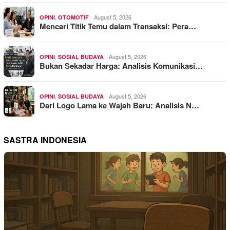
,
August 5, 2026
OPINI
OTOMOTIF
Mencari Titik Temu dalam Transaksi: Pera…
,
August 5, 2026
OPINI
SOSIAL BUDAYA
Bukan Sekadar Harga: Analisis Komunikasi…
,
August 5, 2026
OPINI
SOSIAL BUDAYA
Dari Logo Lama ke Wajah Baru: Analisis N…
SASTRA INDONESIA