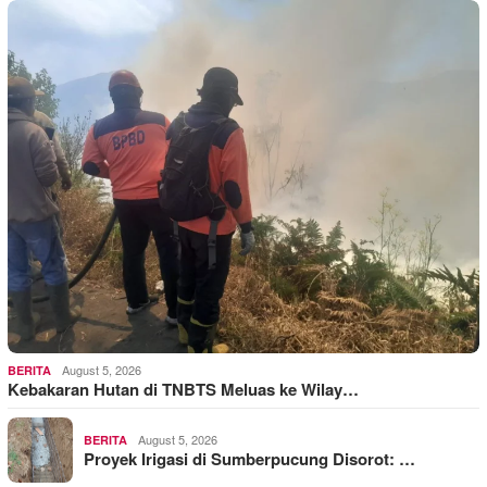
August 5, 2026
BERITA
Kebakaran Hutan di TNBTS Meluas ke Wilay…
August 5, 2026
BERITA
Proyek Irigasi di Sumberpucung Disorot: …