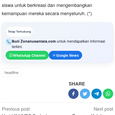
siswa untuk berkreasi dan mengembangkan
kemampuan mereka secara menyeluruh. (*)
Tetap Terhubung
Ikuti Zonanusantara.com
untuk mendapatkan informasi
terkini.
WhatsApp Channel
Google News
headline
SHARE
Post
Previous post
Next post