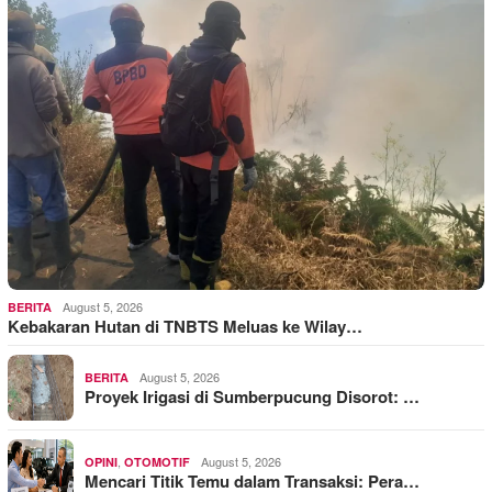
August 5, 2026
BERITA
Kebakaran Hutan di TNBTS Meluas ke Wilay…
August 5, 2026
BERITA
Proyek Irigasi di Sumberpucung Disorot: …
,
August 5, 2026
OPINI
OTOMOTIF
Mencari Titik Temu dalam Transaksi: Pera…