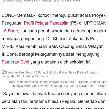
Cabdis Wilayah III Bone Dr. H. Shabiel Zakaria, S.Pd., M.Pd
BONE–Memasuki koridor menuju pusat acara Proyek
Penguatan
Profil Pelajar Pancasila
(P5) di UPT
SMAN
15 Bone
, suasana penuh warna dan gemerlap segera
menyapa pengunjung. Dr. Shabiel Zakaria, S.Pd.,
M.Pd., Kasi Pembinaan SMA Cabang Dinas Wilayah
III Bone, berbagi kekagumannya saat mengunjungi
Pameran Seni
yang diadakan oleh sekolah ini.
Kasi Pembinaan Sma Cabdis Wilayah Iii Bone Dr. H. Shabiel Zakaria, Mpd
Menyaksikan Video Proses Pembuatan Karya P5 Siswa Sman 15 Bone
“Saya melewati banyak kreasi seni yang menonjolkan
peralatan tari, terutama hiasan kepala. Gemerlap dan
mewah. Otak reptil saya sempat bertanya, dari mana