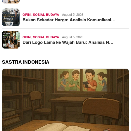
,
August 5, 2026
OPINI
SOSIAL BUDAYA
Bukan Sekadar Harga: Analisis Komunikasi…
,
August 5, 2026
OPINI
SOSIAL BUDAYA
Dari Logo Lama ke Wajah Baru: Analisis N…
SASTRA INDONESIA