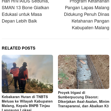
navigation
Hari HIV/AIDS Sedunia,
Program Ketahanan
SMAN 13 Bone Giatkan
Pangan Lapas Malang
Edukasi untuk Masa
Didukung Penuh Dinas
Depan Lebih Baik
Ketahanan Pangan
Kabupaten Malang
RELATED POSTS
Proyek Irigasi di
Kebakaran Hutan di TNBTS
Sumberpucung Disorot:
Meluas ke Wilayah Kabupaten
Dikerjakan Asal-Asalan, Minim
Malang, Kepala BNPB Tinjau
Transparansi, dan Abaikan K3
Langsung Lokasi