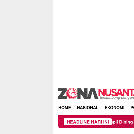
Skip
to
content
HOME
NASIONAL
EKONOMI
P
Owner Dupli Dining and Lounge Chand
HEADLINE HARI INI