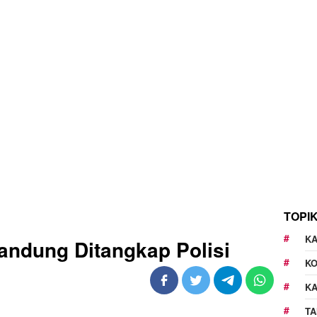
TOPI
KA
ndung Ditangkap Polisi
K
K
TA