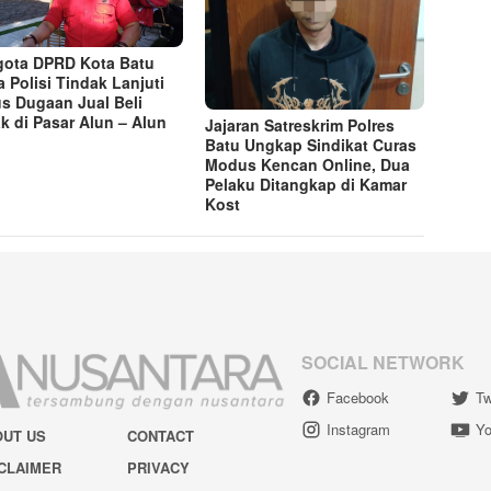
ota DPRD Kota Batu
a Polisi Tindak Lanjuti
s Dugaan Jual Beli
k di Pasar Alun – Alun
Jajaran Satreskrim Polres
Batu Ungkap Sindikat Curas
Modus Kencan Online, Dua
Pelaku Ditangkap di Kamar
Kost
SOCIAL NETWORK
Facebook
Tw
Instagram
Yo
OUT US
CONTACT
CLAIMER
PRIVACY