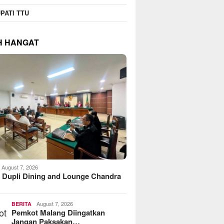
PATI TTU
H HANGAT
August 7, 2026
 Dupli Dining and Lounge Chandra
August 7, 2026
BERITA
Pemkot Malang Diingatkan
Jangan Paksakan…