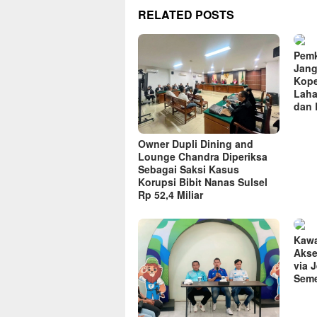
RELATED POSTS
Pemk
Jang
Kope
Laha
dan 
Owner Dupli Dining and
Lounge Chandra Diperiksa
Sebagai Saksi Kasus
Korupsi Bibit Nanas Sulsel
Rp 52,4 Miliar
Kawa
Akse
via 
Seme