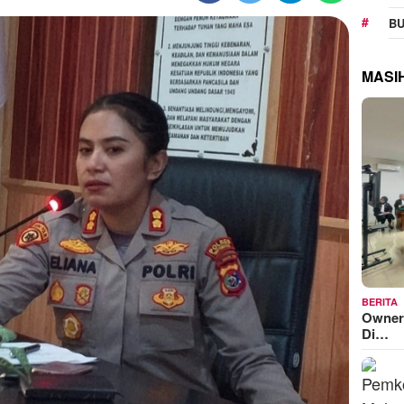
BU
MASI
BERITA
Owner
Di…