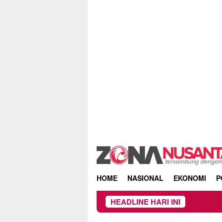
Skip
to
content
HOME
NASIONAL
EKONOMI
P
HEADLINE HARI INI
Owner Dupli Dining