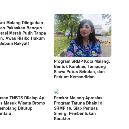
ot Malang Diingatkan
an Paksakan Bangun
rasi Merah Putih Tanpa
n: Awas Risiko Hukum
Bebani Rakyat!
Program SRMP Kota Malang:
Bentuk Karakter, Tampung
Siswa Putus Sekolah, dan
Perkuat Kemandirian
san TNBTS Dilalap Api,
Pemkot Malang Apresiasi
s Masuk Wisata Bromo
Program Taruna Bhakti di
Jemplang Ditutup
SRMP 16, Siap Perluas
ntara
Sinergi Pembentukan
Karakter