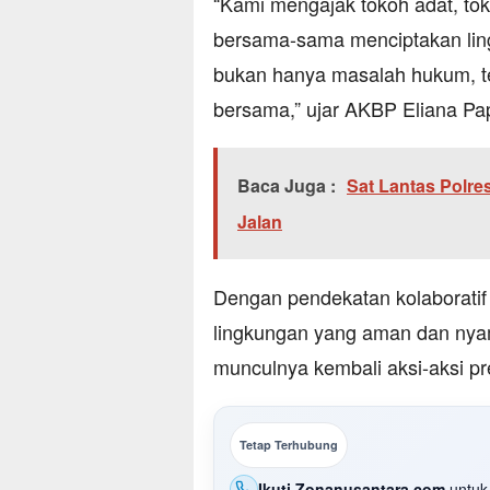
“Kami mengajak tokoh adat, to
bersama-sama menciptakan lin
bukan hanya masalah hukum, tet
bersama,” ujar AKBP Eliana Pa
Baca Juga :
Sat Lantas Polre
Jalan
Dengan pendekatan kolaboratif
lingkungan yang aman dan nya
munculnya kembali aksi-aksi pr
Tetap Terhubung
Ikuti Zonanusantara.com
untuk 