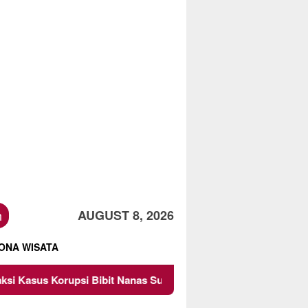
h
AUGUST 8, 2026
ONA WISATA
it Nanas Sulsel Rp 52,4 Miliar
Pemkot Malang Diingatk