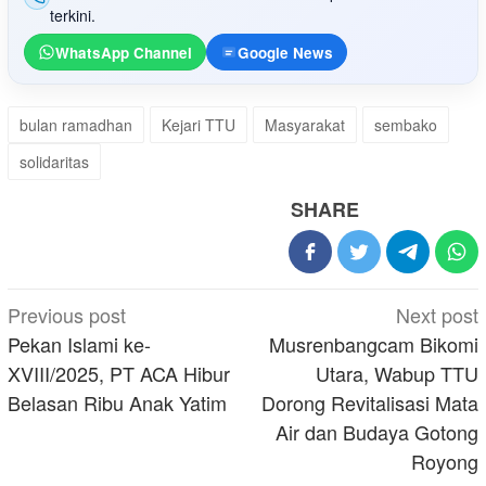
terkini.
WhatsApp Channel
Google News
bulan ramadhan
Kejari TTU
Masyarakat
sembako
solidaritas
SHARE
Post
Previous post
Next post
navigation
Pekan Islami ke-
Musrenbangcam Bikomi
XVIII/2025, PT ACA Hibur
Utara, Wabup TTU
Belasan Ribu Anak Yatim
Dorong Revitalisasi Mata
Air dan Budaya Gotong
Royong