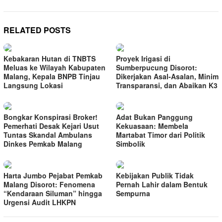
RELATED POSTS
Kebakaran Hutan di TNBTS
Proyek Irigasi di
Meluas ke Wilayah Kabupaten
Sumberpucung Disorot:
Malang, Kepala BNPB Tinjau
Dikerjakan Asal-Asalan, Minim
Langsung Lokasi
Transparansi, dan Abaikan K3
Bongkar Konspirasi Broker!
Adat Bukan Panggung
Pemerhati Desak Kejari Usut
Kekuasaan: Membela
Tuntas Skandal Ambulans
Martabat Timor dari Politik
Dinkes Pemkab Malang
Simbolik
Harta Jumbo Pejabat Pemkab
Kebijakan Publik Tidak
Malang Disorot: Fenomena
Pernah Lahir dalam Bentuk
“Kendaraan Siluman” hingga
Sempurna
Urgensi Audit LHKPN