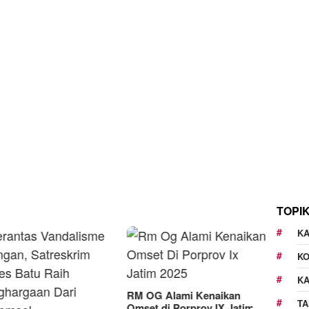
TOPI
KA
K
K
G Alami Kenaikan
TA
t di Porprov IX Jatim