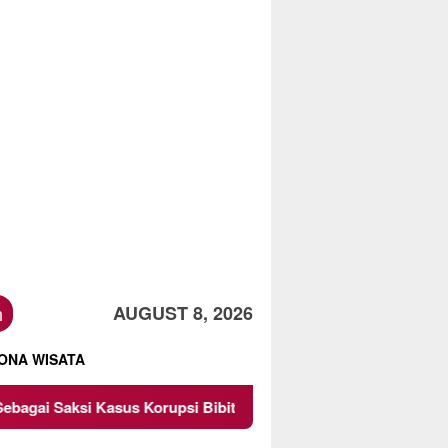
h
AUGUST 8, 2026
ONA WISATA
Kasus Korupsi Bibit Nanas Sulsel Rp 52,4 Miliar
Pemko