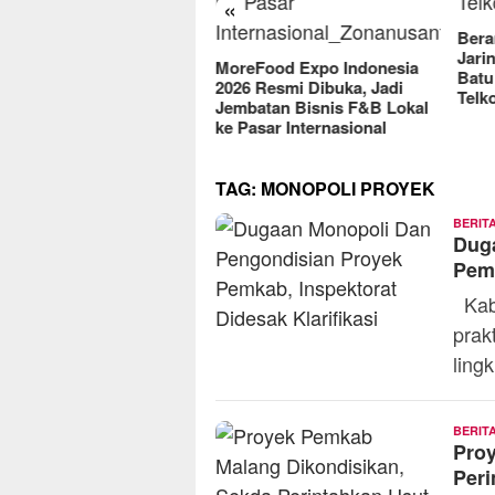
«
2025
Berantas Vandalisme
Jaringan, Satreskrim Polres
reFood Expo Indonesia
Batu Raih Penghargaan dari
6 Resmi Dibuka, Jadi
Telkomsel
batan Bisnis F&B Lokal
Pasar Internasional
TAG:
MONOPOLI PROYEK
BERIT
Dug
Pemk
Kabu
prak
ling
BERIT
Pro
Peri