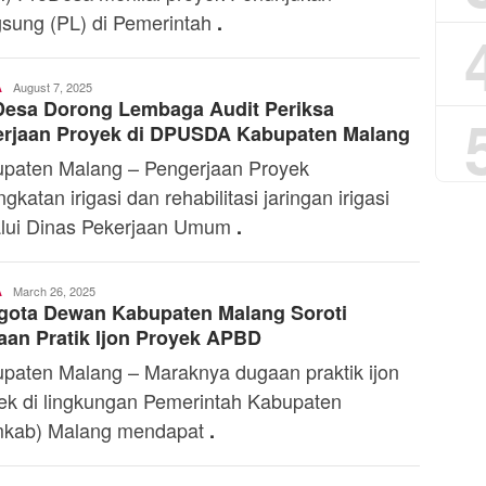
sung (PL) di Pemerintah
.
Toski
August 7, 2025
A
Desa Dorong Lembaga Audit Periksa
Dermaleksana
erjaan Proyek di DPUSDA Kabupaten Malang
paten Malang – Pengerjaan Proyek
gkatan irigasi dan rehabilitasi jaringan irigasi
lui Dinas Pekerjaan Umum
.
Toski
March 26, 2025
A
gota Dewan Kabupaten Malang Soroti
Dermaleksana
an Pratik Ijon Proyek APBD
paten Malang – Maraknya dugaan praktik ijon
ek di lingkungan Pemerintah Kabupaten
mkab) Malang mendapat
.