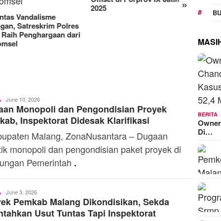
»
Manjakan Pelanggan,
RAT K
BU
Indosat Luncurkan IM3
Sejaht
Platinum dengan Sentuhan
Kemen
AI dalam Tiap Fiturnya
Model
MASI
Toski
June 10, 2026
A
aan Monopoli dan Pengondisian Proyek
Dermaleksana
BERITA
ab, Inspektorat Didesak Klarifikasi
Owner
Di…
paten Malang, ZonaNusantara – Dugaan
tik monopoli dan pengondisian paket proyek di
kungan Pemerintah
.
Toski
June 3, 2026
A
yek Pemkab Malang Dikondisikan, Sekda
Dermaleksana
ntahkan Usut Tuntas Tapi Inspektorat