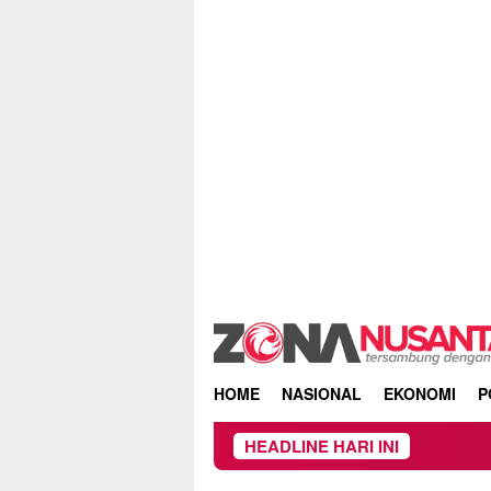
Skip
to
content
HOME
NASIONAL
EKONOMI
P
HEADLINE HARI INI
O