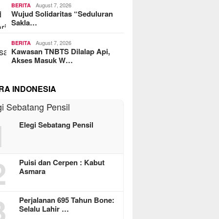
August 7, 2026
BERITA
Wujud Solidaritas “Seduluran
Sakla…
August 7, 2026
BERITA
Kawasan TNBTS Dilalap Api,
Akses Masuk W…
RA INDONESIA
1
Elegi Sebatang Pensil
2
Puisi dan Cerpen : Kabut
Asmara
3
Perjalanan 695 Tahun Bone:
Selalu Lahir …