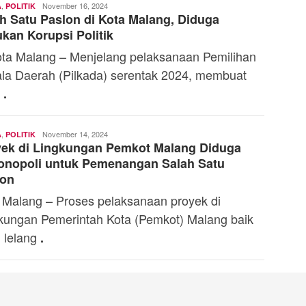
,
Toski
November 16, 2024
A
POLITIK
h Satu Paslon di Kota Malang, Diduga
Dermaleksana
kan Korupsi Politik
 Malang – Menjelang pelaksanaan Pemilihan
la Daerah (Pilkada) serentak 2024, membuat
i
.
,
Toski
November 14, 2024
A
POLITIK
yek di Lingkungan Pemkot Malang Diduga
Dermaleksana
onopoli untuk Pemenangan Salah Satu
lon
 Malang – Proses pelaksanaan proyek di
kungan Pemerintah Kota (Pemkot) Malang baik
 lelang
.