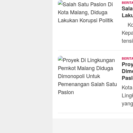
BERIT
Sala
Laku
Kota
Kepa
tens
BERIT
Pro
Dim
Pas
Kota
Ling
yang