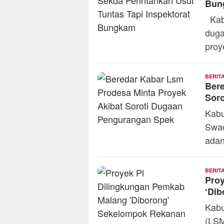
Bun
Kabu
duga
proy
BERIT
Bere
Sor
Kabu
Swad
ada
BERIT
Pro
‘Di
Kabu
(LSM