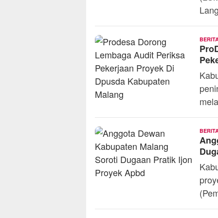
Lang
BERIT
Pro
Pek
Kabu
penin
mela
BERIT
Ang
Duga
Kabu
proy
(Pe