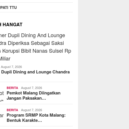
operasi Jasa Widyani
Beranta
PATI TTU
era Institut Perbanas,
Jaringa
kop Dorong Jadi Role
MoreFood Expo Indonesia
Batu Ra
 Koperasi Kampus
2026 Resmi Dibuka, Jadi
Telkoms
H HANGAT
Jembatan Bisnis F&B Lokal
ke Pasar Internasional
August 7, 2026
 Dupli Dining and Lounge Chandra
August 7, 2026
BERITA
Pemkot Malang Diingatkan
Jangan Paksakan…
August 7, 2026
BERITA
Program SRMP Kota Malang:
Bentuk Karakte…