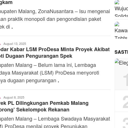
gkam
paten Malang, ZonaNusantara – Isu mengenai
an praktik monopoli dan pengondisian paket
ek di
.
Toski
August 13, 2025
A
dar Kabar LSM ProDesa Minta Proyek Akibat
Dermaleksana
SAST
oti Dugaan Pengurangan Spek
paten Malang – Belum lama ini, Lembaga
aya Masyarakat (LSM) ProDesa menyoroti
nya dugaan pengurangan
.
Toski
August 8, 2025
A
yek PL Dilingkungan Pemkab Malang
Dermaleksana
borong’ Sekelompok Rekanan
paten Malang – Lembaga Swadaya Masyarakat
) ProDesa menilai proyek Penunjukan