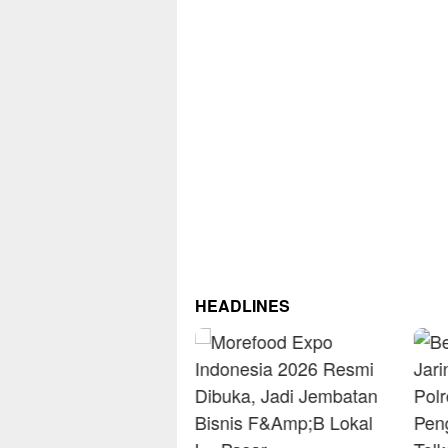
HEADLINES
RM O
Omse