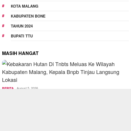
KOTA MALANG
KABUPATEN BONE
TAHUN 2024
BUPATI TTU
MASIH HANGAT
August 5, 2026
BERITA
Kebakaran Hutan di TNBTS Meluas ke Wilay…
August 5, 2026
BERITA
Proyek Irigasi di Sumberpucung Disorot: …
,
August 5, 2026
OPINI
OTOMOTIF