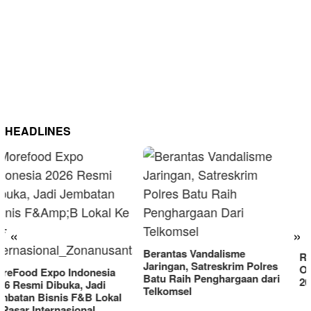
HEADLINES
RM OG Alami Kenaikan
Omset di Porprov IX Jatim
«
»
2025
Berantas Vandalisme
Jaringan, Satreskrim Polres
Batu Raih Penghargaan dari
Telkomsel