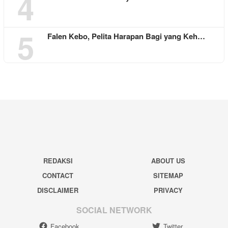
REDAKSI
ABOUT US
CONTACT
SITEMAP
DISCLAIMER
PRIVACY
SOCIAL NETWORK
Facebook
Twitter
Pinterest
Instagram
Youtube
Tiktok
© 2024 zonanusantara.com. All Rights Reserved.