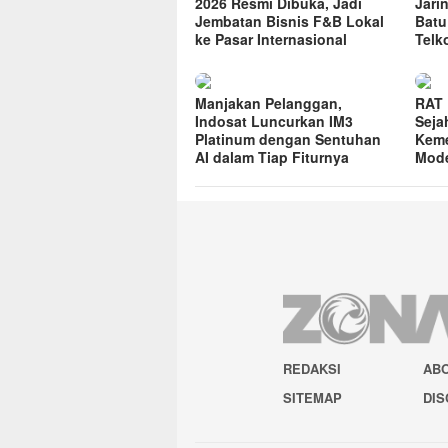
2026 Resmi Dibuka, Jadi
Jari
Jembatan Bisnis F&B Lokal
Batu
ke Pasar Internasional
Telk
Manjakan Pelanggan,
RAT 
Indosat Luncurkan IM3
Seja
Platinum dengan Sentuhan
Keme
AI dalam Tiap Fiturnya
Mode
REDAKSI
AB
SITEMAP
DIS