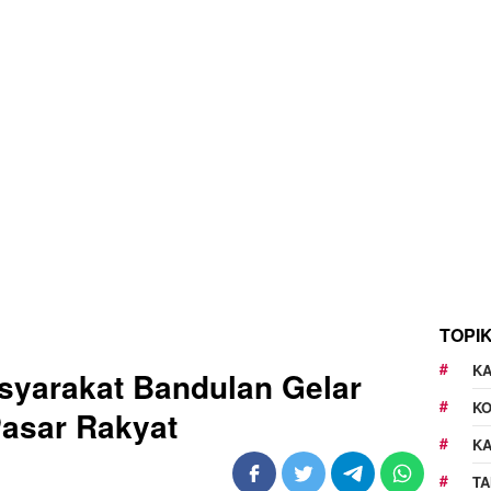
TOPI
KA
syarakat Bandulan Gelar
K
asar Rakyat
K
TA