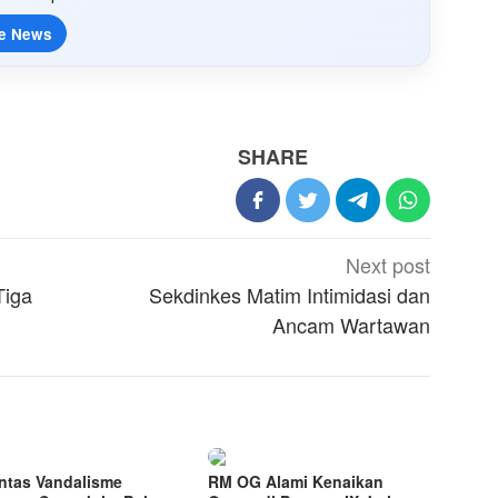
e News
SHARE
Next post
Tiga
Sekdinkes Matim Intimidasi dan
Ancam Wartawan
ntas Vandalisme
RM OG Alami Kenaikan