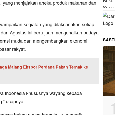
a, yang menjajakan aneka produk makanan dan
nyampaikan kegiatan yang dilaksanakan setiap
ri) dan Agustus ini bertujuan mengenalkan budaya
SAST
nerasi muda dan mengembangkan ekonomi
pasar rakyat.
iaga Malang Ekspor Perdana Pakan Ternak ke
ya Indonesia khususnya wayang kepada
g.” ucapnya.
ahwa belum punya formula jitu menarik