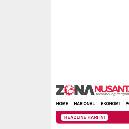
Skip
to
content
HOME
NASIONAL
EKONOMI
P
HEADLINE HARI INI
Ke