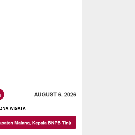
h
AUGUST 6, 2026
ONA WISATA
 Kepala BNPB Tinjau Langsung Lokasi
Proyek Irigasi d