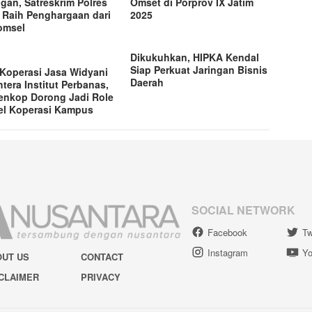
ngan, Satreskrim Polres
Omset di Porprov IX Jatim
 Raih Penghargaan dari
2025
omsel
Dikukuhkan, HIPKA Kendal
Siap Perkuat Jaringan Bisnis
Koperasi Jasa Widyani
Daerah
htera Institut Perbanas,
nkop Dorong Jadi Role
l Koperasi Kampus
SOCIAL NETWORK
Facebook
Tw
Instagram
Yo
OUT US
CONTACT
CLAIMER
PRIVACY