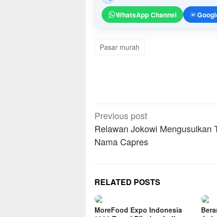
WhatsApp Channel
Googl
Pasar murah
Post
Previous post
navigation
Relawan Jokowi Mengusulkan 
Nama Capres
RELATED POSTS
MoreFood Expo Indonesia
Bera