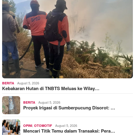
August 5, 2026
BERITA
Kebakaran Hutan di TNBTS Meluas ke Wilay…
August 5, 2026
BERITA
Proyek Irigasi di Sumberpucung Disorot: …
,
August 5, 2026
OPINI
OTOMOTIF
Mencari Titik Temu dalam Transaksi: Pera…