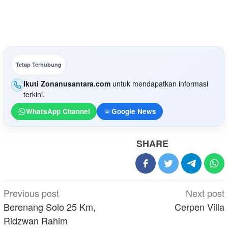
Tetap Terhubung
Ikuti Zonanusantara.com
untuk mendapatkan informasi
terkini.
WhatsApp Channel
Google News
SHARE
Post
Previous post
Next post
navigation
Berenang Solo 25 Km,
Cerpen Villa
Ridzwan Rahim