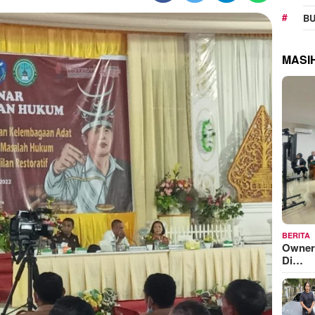
BU
MASI
BERITA
Owner
Di…