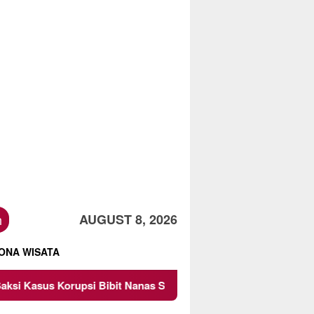
h
AUGUST 8, 2026
ONA WISATA
it Nanas Sulsel Rp 52,4 Miliar
Pemkot Malang Diingatk