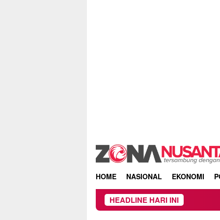
Skip
to
content
HOME
NASIONAL
EKONOMI
P
HEADLINE HARI INI
Owner Dupli Dining