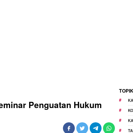
TOPI
KA
 Seminar Penguatan Hukum
K
K
TA