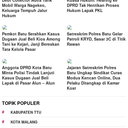
Debt Collector Adira Tarik
Kuasa Hukum: Hearing ke
Mobil Warga Nagekeo,
DPRD Tak Hentikan Proses
Keluarga Tempuh Jalur
Hukum Lapak PKL
Hukum
Pemkot Batu Serahkan Kasus
Satreskrim Polres Batu Gelar
Dugaan Jual Beli Kios Among
Patroli KRYD, Sasar 3C di Titik
Tani ke Kejari, Janji Bereskan
Rawan
Tata Kelola Pasar
Anggota DPRD Kota Batu
Jajaran Satreskrim Polres
Minta Polisi Tindak Lanjuti
Batu Ungkap Sindikat Curas
Kasus Dugaan Jual Beli
Modus Kencan Online, Dua
Lapak di Pasar Alun – Alun
Pelaku Ditangkap di Kamar
Kost
TOPIK POPULER
KABUPATEN TTU
KOTA MALANG