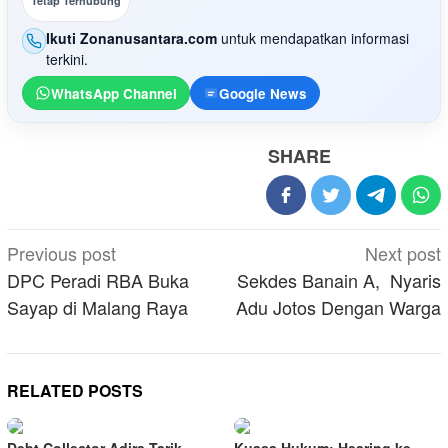
Tetap Terhubung
Ikuti Zonanusantara.com
untuk mendapatkan informasi
terkini.
WhatsApp Channel
Google News
SHARE
Post
Previous post
Next post
navigation
DPC Peradi RBA Buka
Sekdes Banain A, Nyaris
Sayap di Malang Raya
Adu Jotos Dengan Warga
RELATED POSTS