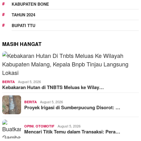
KABUPATEN BONE
TAHUN 2024
BUPATI TTU
MASIH HANGAT
August 5, 2026
BERITA
Kebakaran Hutan di TNBTS Meluas ke Wilay…
August 5, 2026
BERITA
Proyek Irigasi di Sumberpucung Disorot: …
,
August 5, 2026
OPINI
OTOMOTIF
Mencari Titik Temu dalam Transaksi: Pera…